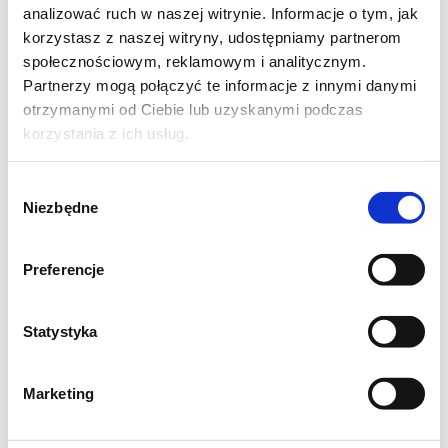
4 jajka
analizować ruch w naszej witrynie. Informacje o tym, jak
korzystasz z naszej witryny, udostępniamy partnerom
200g mąki pszennej
społecznościowym, reklamowym i analitycznym.
Partnerzy mogą połączyć te informacje z innymi danymi
2 kopiaste łyżki mąki ziemniaczanej
otrzymanymi od Ciebie lub uzyskanymi podczas
korzystania z ich usług.
100g zmielonych orzechów laskowych
Wybór
50g posiekanych migdałów
Niezbędne
zgody
2 płaskie łyżeczki proszku do pieczenia
Preferencje
500g moreli świeżych lub z puszki
Statystyka
200g malin
Marketing
50g płatków migdałowych