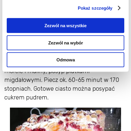
Morele umyj, obierz ze skórki, podziel na
Pokaż szczegóły
połówki i usuń pestki. Wymieszaj ze sobą
mąkę, orzechy, proszek i siekane migdały.
Zezwól na wszystkie
Roztrzep jajka. Masło dokładnie utrzyj z
cukrem, następnie dodawaj stopniowo jajka.
Zezwól na wybór
Wciąż ucierając, dodawaj mąkę. Ciasto wyłóż
do tortownicy 24 cm lub niedużej formy
Odmowa
prostokątnej, wyrównaj. Na wierzchu ułóż
morele i maliny, posyp płatkami
migdałowymi. Piecz ok. 60-65 minut w 170
stopniach. Gotowe ciasto można posypać
cukrem pudrem.