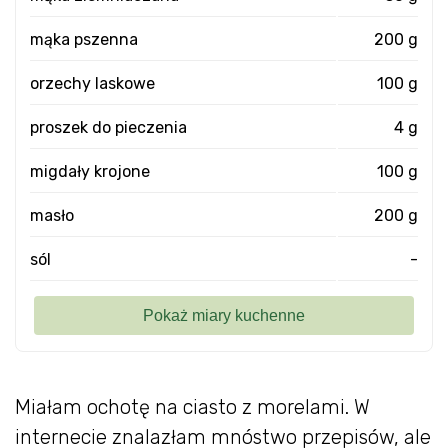
mąka pszenna
200 g
orzechy laskowe
100 g
proszek do pieczenia
4 g
migdały krojone
100 g
masło
200 g
sól
-
Miałam ochotę na ciasto z morelami. W
internecie znalazłam mnóstwo przepisów, ale