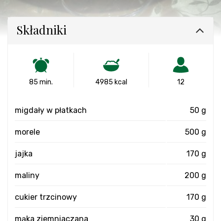
Składniki
85 min.
4985 kcal
12
migdały w płatkach
50 g
morele
500 g
jajka
170 g
maliny
200 g
cukier trzcinowy
170 g
mąka ziemniaczana
30 g