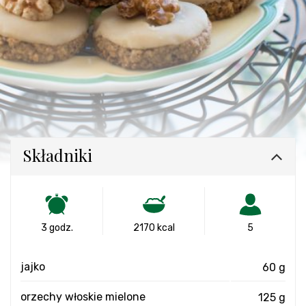
Składniki
3 godz.
2170 kcal
5
jajko
60 g
orzechy włoskie mielone
125 g