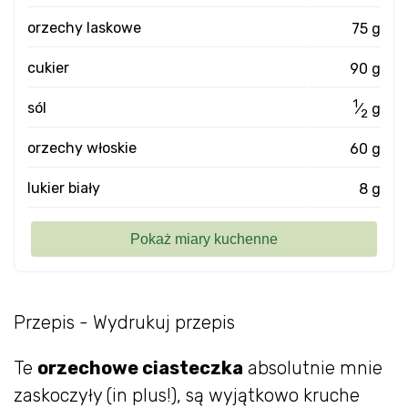
orzechy laskowe
75 g
cukier
90 g
1
sól
⁄
g
2
orzechy włoskie
60 g
lukier biały
8 g
Przepis - Wydrukuj przepis
Te
orzechowe ciasteczka
absolutnie mnie
zaskoczyły (in plus!), są wyjątkowo kruche