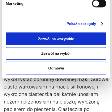
Marketing
Pokaż szczegóły
Przepis - Wydrukuj przepis
Zezwól na wszystkie
Jak wspomniałam w tytule przepisu,
Zezwól na wybór
ciasteczka są bezglutenowe. Masa jest
odrobinę klejąca, można ją posypać cukrem
Odmowa
pudrem, żeby mniej kleiła się do wałka. Lub
wykorzystać odrobinę dowolnej mąki. Surowe
ciasto wałkowałam na macie silikonowej i
wykrojone ciasteczka delikatnie unosiłam
nożem i przenosiłam na blaszkę wyłożoną
papierem do pieczenia. Ciasteczka po