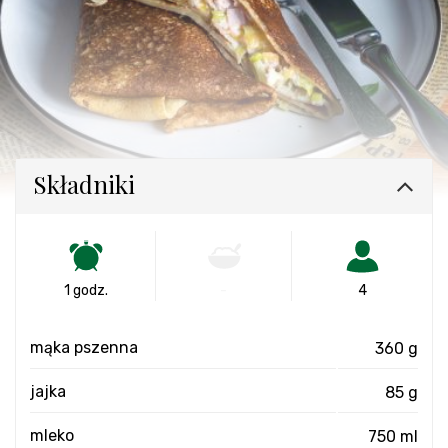
Składniki
1 godz.
-
4
mąka pszenna
360 g
jajka
85 g
mleko
750 ml