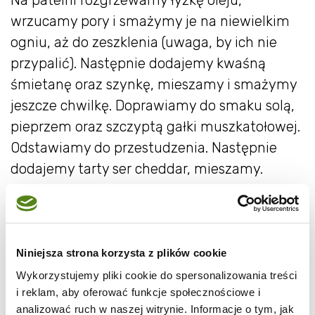
Na patelni rozgrzewamy łyżkę oleju,
wrzucamy pory i smażymy je na niewielkim
ogniu, aż do zeszklenia (uwaga, by ich nie
przypalić). Następnie dodajemy kwaśną
śmietanę oraz szynkę, mieszamy i smażymy
jeszcze chwilkę. Doprawiamy do smaku solą,
pieprzem oraz szczyptą gałki muszkatołowej.
Odstawiamy do przestudzenia. Następnie
dodajemy tarty ser cheddar, mieszamy.
Porcje nadzienia rozkładamy na 6-7
naleśnikach. Dowolnie składamy. Układamy w
naczyniu żaroodpornym. Wierzch można
Niniejsza strona korzysta z plików cookie
posypać dodatkową porcją tartego sera.
Wykorzystujemy pliki cookie do spersonalizowania treści
Wstawiamy do piekarnika nagrzanego do 180
i reklam, aby oferować funkcje społecznościowe i
stopni na około 20 minut.
analizować ruch w naszej witrynie. Informacje o tym, jak