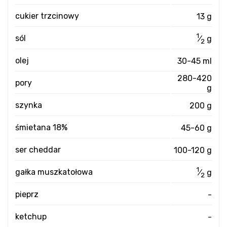
cukier trzcinowy
13 g
1
sól
⁄
g
2
olej
30-45 ml
280-420
pory
g
szynka
200 g
śmietana 18%
45-60 g
ser cheddar
100-120 g
1
gałka muszkatołowa
⁄
g
2
pieprz
-
ketchup
-