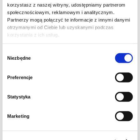
korzystasz z naszej witryny, udostępniamy partnerom
społecznościowym, reklamowym i analitycznym.
Naleśniki podajemy solo lub np z sosem
Partnerzy mogą połączyć te informacje z innymi danymi
czosnkowym czy z ketchupem. Fajnie
otrzymanymi od Ciebie lub uzyskanymi podczas
sprawdzi się też prosta sałatka z roszponki i
korzystania z ich usług.
pomidorków koktajlowych.
Wybór
Niezbędne
zgody
Preferencje
Statystyka
Marketing