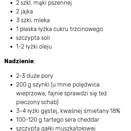
2 szkl. mąki pszennej
2 jajka
3 szkl. mleka
1 płaska łyżka cukru trzcinowego
szczypta soli
1-2 łyżki oleju
Nadzienie
:
2-3 duże pory
200 g szynki (u mnie polędwica
wieprzowa, fajnie sprawdzi się też
pieczony schab)
3-4 łyżki gęstej, kwaśnej śmietany 18%
100-120 g tartego sera cheddar
szczypta gałki muszkatołowej