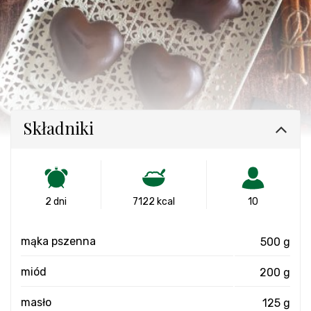
Składniki
2 dni
7122 kcal
10
mąka pszenna
500 g
miód
200 g
masło
125 g