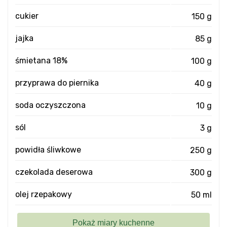
cukier
150 g
jajka
85 g
śmietana 18%
100 g
przyprawa do piernika
40 g
soda oczyszczona
10 g
sól
3 g
powidła śliwkowe
250 g
czekolada deserowa
300 g
olej rzepakowy
50 ml