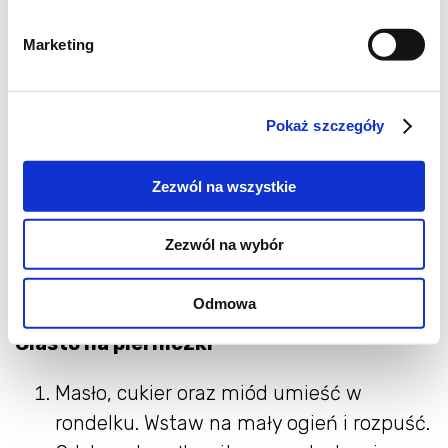
300 g czekolady deserowej (60-70%)
Marketing
50 ml oleju (rzepakowego,
słonecznikowego lub kokosowego)
Pokaż szczegóły
Zezwól na wszystkie
Zezwól na wybór
Jak przygotować nadziewane
pierniczki alpejskie?
Odmowa
Ciasto na pierniczki
Masło, cukier oraz miód umieść w
rondelku. Wstaw na mały ogień i rozpuść.