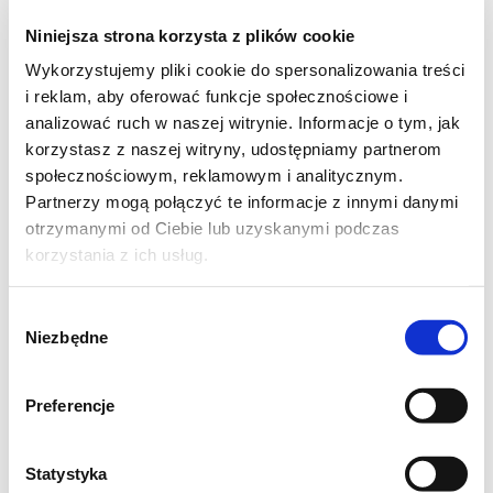
500 kg mąki pszennej
Niniejsza strona korzysta z plików cookie
200 g miodu
Wykorzystujemy pliki cookie do spersonalizowania treści
125 g masła
i reklam, aby oferować funkcje społecznościowe i
150 g cukru
analizować ruch w naszej witrynie. Informacje o tym, jak
2 całe jajka (rozmiar L)
korzystasz z naszej witryny, udostępniamy partnerom
społecznościowym, reklamowym i analitycznym.
100 ml kwaśnej śmietany 18%
Partnerzy mogą połączyć te informacje z innymi danymi
40 g przyprawy korzennej do piernika*
otrzymanymi od Ciebie lub uzyskanymi podczas
10 g sody oczyszczonej (2 płaskie
korzystania z ich usług.
łyżeczki)
3 g soli (pół łyżeczki)
Wybór
Niezbędne
zgody
Preferencje
Dodatkowo:
Statystyka
ok. 250 g gęstych powideł śliwkowych