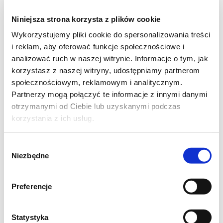
cukier
Niniejsza strona korzysta z plików cookie
0,5 łyżeczki mielonego cynamonu
Wykorzystujemy pliki cookie do spersonalizowania treści
i reklam, aby oferować funkcje społecznościowe i
masło do polania pierogów
analizować ruch w naszej witrynie. Informacje o tym, jak
korzystasz z naszej witryny, udostępniamy partnerom
2 łyżki orzeszków pistacjowych
społecznościowym, reklamowym i analitycznym.
Partnerzy mogą połączyć te informacje z innymi danymi
otrzymanymi od Ciebie lub uzyskanymi podczas
Dynię obrać ze skórki, usunąć pestki, opłukać
korzystania z ich usług.
i utrzeć na grubej tarce jarzynowej.
Wybór
Na patelni rozgrzać masło i miód, wrzucić
Niezbędne
zgody
dynię i smażyć mieszając ok. 10 min. Dynia
powinna odparować wodę.
Preferencje
Usmażoną dynię ostudzić, wymieszać z
serem, dodać cynamon i cukier do smaku.
Statystyka