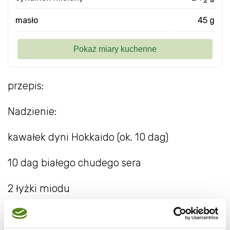
2
masło
45 g
przepis:
Nadzienie:
kawałek dyni Hokkaido (ok. 10 dag)
10 dag białego chudego sera
2 łyżki miodu
1 łyżka masła