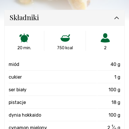
Składniki
20 min.
750 kcal
2
miód
40 g
cukier
1 g
ser biały
100 g
pistacje
18 g
dynia hokkaido
100 g
1
cynamon mielony
2
⁄
g