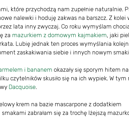
łami, które przychodzą nam zupełnie naturalnie. 
we nalewki i hoduję zakwas na barszcz. Z kolei
zez lata inny zwyczaj. Co roku wymyślam choci
ję za
mazurkiem z domowym kajmakiem
, jaki pie
ata. Lubię jednak ten proces wymyślania kolej
moment zaskakiwania siebie i innych nowym smak
karmelem i bananem
okazały się sporym hitem na
lku czytelników skusiło się na ich wypiek. W tym 
zowy
Dacquoise
.
melowy krem na bazie mascarpone z dodatkiem
na smakami zabrałam się za trochę lżejszą mazur