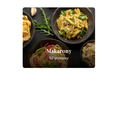
Makarony
82 przepisy