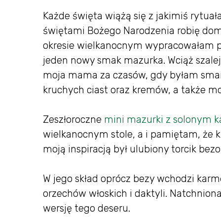
Każde święta wiążą się z jakimiś rytua
świętami Bożego Narodzenia robię domo
okresie wielkanocnym wypracowałam pr
jeden nowy smak mazurka. Wciąż szale
moja mama za czasów, gdy byłam smark
kruchych ciast oraz kremów, a także 
Zeszłoroczne
mini mazurki z solonym 
wielkanocnym stole, a i pamiętam, że ki
moją inspiracją był ulubiony torcik be
W jego skład oprócz bezy wchodzi kar
orzechów włoskich i daktyli. Natchnio
wersję tego deseru.