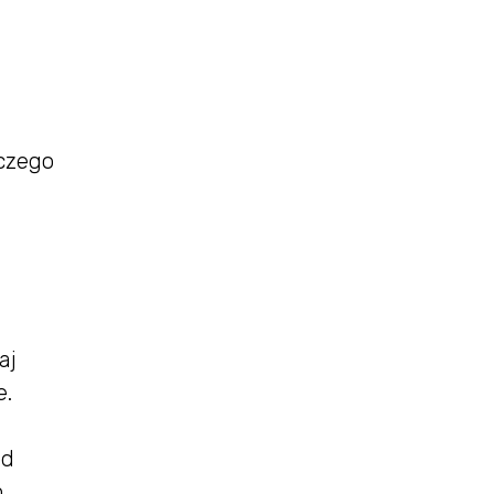
 czego
aj
e.
od
m