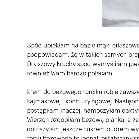
Spód upiekłam na bazie mąki orkiszowej
podpowiadam, że w takich samych prop
Orkiszowy kruchy spód wymyśliłam pi
również Wam bardzo polecam.
Krem do bezowego torciku robię zawsz
kajmakowej i konfitury figowej. Następn
postąpiłam inaczej, namoczyłam dakty
Wierzch ozdobiłam bezową pianką, a z
oprószyłam jeszcze cukrem pudrem wym
tortu bezowego to jednak ostateczny