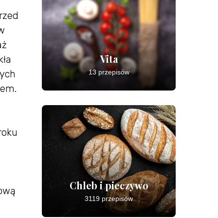
Przed
 w
aż
Vita
kła
nych
13 przepisów
iem.
roku
Chleb i pieczywo
kową
3119 przepisów