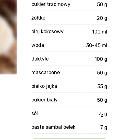
cukier trzcinowy
50 g
żółtko
20 g
olej kokosowy
100 ml
woda
30-45 ml
daktyle
100 g
mascarpone
50 g
białko jajka
35 g
cukier biały
50 g
1
sól
⁄
g
2
pasta sambal oelek
7 g