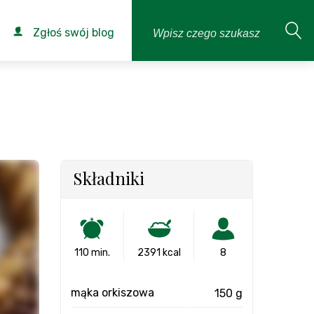
Zgłoś swój blog
Składniki
110 min.
2391 kcal
8
mąka orkiszowa
150 g