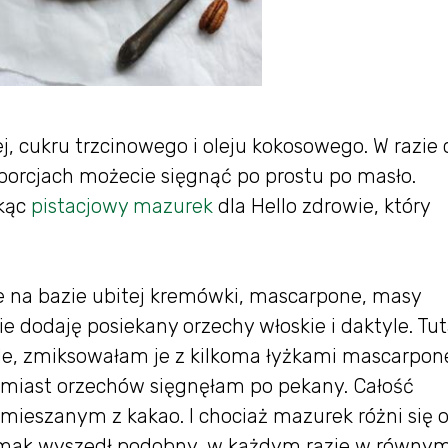
, cukru trzcinowego i oleju kokosowego. W razie
orcjach możecie sięgnąć po prostu po masło.
ekąc
pistacjowy mazurek
dla Hello zdrowie, który
e na bazie ubitej kremówki, mascarpone, masy
ie dodaję posiekany orzechy włoskie i daktyle. Tut
le, zmiksowałam je z kilkoma łyżkami mascarpon
amiast orzechów sięgnęłam po pekany. Całość
ieszanym z kakao. I chociaż mazurek różni się 
 smak wyszedł podobny, w każdym razie w równy