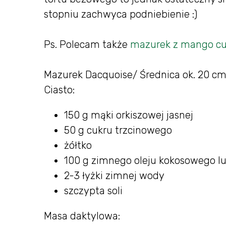
stopniu zachwyca podniebienie :)
Ps. Polecam także
mazurek z mango cur
Mazurek Dacquoise/ Średnica ok. 20 c
Ciasto:
150 g mąki orkiszowej jasnej
50 g cukru trzcinowego
żółtko
100 g zimnego oleju kokosowego l
2-3 łyżki zimnej wody
szczypta soli
Masa daktylowa: