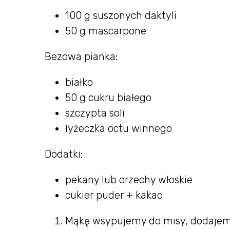
100 g suszonych daktyli
50 g mascarpone
Bezowa pianka:
białko
50 g cukru białego
szczypta soli
łyżeczka octu winnego
Dodatki:
pekany lub orzechy włoskie
cukier puder + kakao
Mąkę wsypujemy do misy, dodajemy t