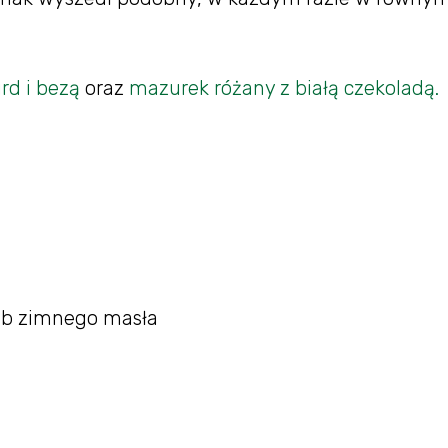
d i bezą
oraz
mazurek różany z białą czekoladą.
m
ub zimnego masła