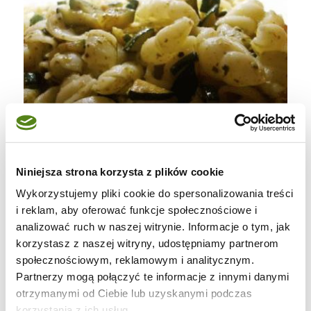
Niniejsza strona korzysta z plików cookie
Wykorzystujemy pliki cookie do spersonalizowania treści
i reklam, aby oferować funkcje społecznościowe i
analizować ruch w naszej witrynie. Informacje o tym, jak
korzystasz z naszej witryny, udostępniamy partnerom
Składniki na 1 porcję:
społecznościowym, reklamowym i analitycznym.
Partnerzy mogą połączyć te informacje z innymi danymi
*garść dowolnego makaronu (u mnie
otrzymanymi od Ciebie lub uzyskanymi podczas
korzystania z ich usług.