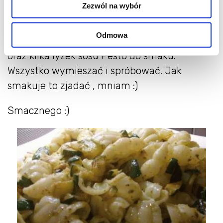
Zezwól na wybór
popieprzyć do smaku i podsmażyć na
patelni. Makaron ugotować, odcedzić. Na
Odmowa
talerz wrzucić makaron, na niego cukinię
oraz kilka łyżek sosu Pesto do smaku.
Wszystko wymieszać i spróbować. Jak
smakuje to zjadać , mniam :)
Smacznego :)