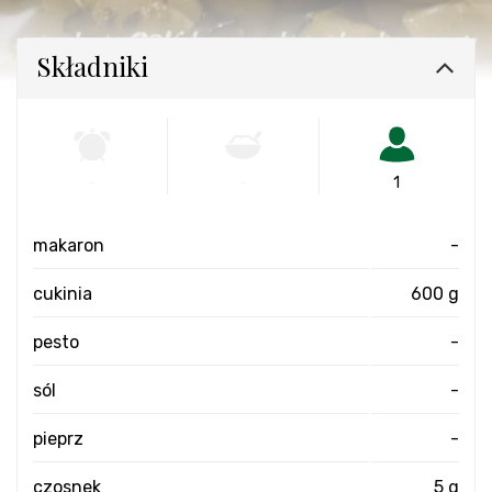
Składniki
-
-
1
makaron
-
cukinia
600 g
pesto
-
sól
-
pieprz
-
czosnek
5 g