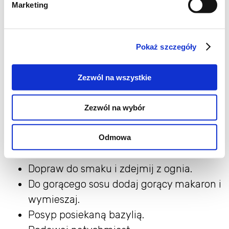
Marketing
Następnie dodaj pokrojone w plasterki
pieczarki. Podsmaż aż zmiękną.
Całość dopraw pieprzem i chili i podlej
Pokaż szczegóły
winem.
Zredukuj wino.
Zezwól na wszystkie
Dodaj skórkę drobno startą z cytryny.
Dodaj mascarpone i dokładnie
Zezwól na wybór
wymieszaj. W razie konieczności, podlej
odlaną wodą po gotowaniu makaronu, by
Odmowa
rozrzedzić nieco sos.
Dopraw do smaku i zdejmij z ognia.
Do gorącego sosu dodaj gorący makaron i
wymieszaj.
Posyp posiekaną bazylią.