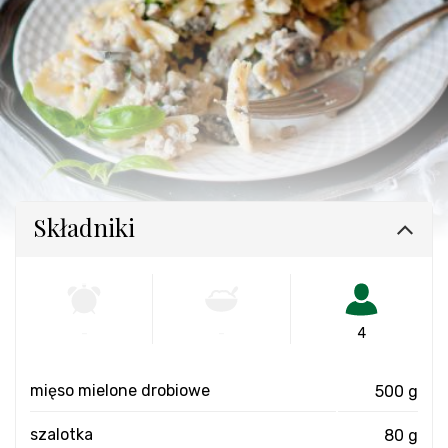
Składniki
-
-
4
mięso mielone drobiowe
500 g
szalotka
80 g