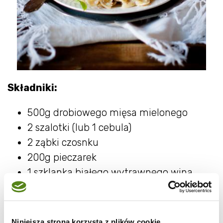
Składniki:
500g drobiowego mięsa mielonego
2 szalotki (lub 1 cebula)
2 ząbki czosnku
200g pieczarek
1 szklanka białego wytrawnego wina
(można zastąpić bulionem)
250g serka mascarpone
pieprz
Niniejsza strona korzysta z plików cookie