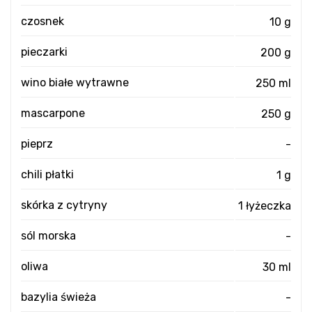
czosnek
10 g
pieczarki
200 g
wino białe wytrawne
250 ml
mascarpone
250 g
pieprz
-
chili płatki
1 g
skórka z cytryny
1 łyżeczka
sól morska
-
oliwa
30 ml
bazylia świeża
-