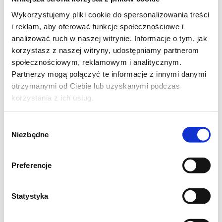
szczypta płatków chili
Wykorzystujemy pliki cookie do spersonalizowania treści
1 łyżeczka skórki otartej z cytryny
i reklam, aby oferować funkcje społecznościowe i
sól morka do smaku
analizować ruch w naszej witrynie. Informacje o tym, jak
korzystasz z naszej witryny, udostępniamy partnerom
2 łyżki oliwy
społecznościowym, reklamowym i analitycznym.
świeża bazylia
Partnerzy mogą połączyć te informacje z innymi danymi
makaron np kokardki – Farfalle
otrzymanymi od Ciebie lub uzyskanymi podczas
korzystania z ich usług.
Przygotowanie krok po kroku:
Wybór
W osolonym wrzątku ugotuj makaron wg
Niezbędne
zgody
wskazówek na opakowaniu. Zachowaj
szklankę wody, w której się gotował.
Preferencje
Cebulę i czosnek posiekaj drobno.
Na rozgrzanej oliwie zeszklij
Statystyka
cebulkę/szalotkę i czosnek. Dodaj mięso
mielone i podsmaż chwilę.