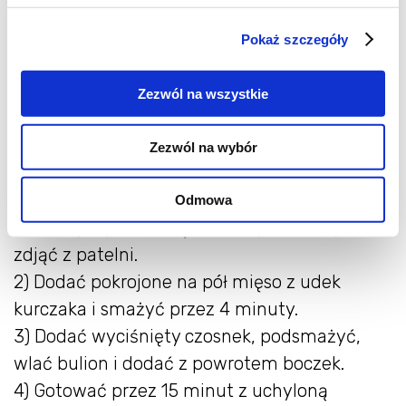
- 500g mięsa z udek kurczaka
- 2 ząbki czosnku
Pokaż szczegóły
- 200ml bulionu lub wody
- 250g mrożonego groszku
Zezwól na wszystkie
- 1 mini sałata rzymska
- 3 łyżki śmietany kremówki
Zezwól na wybór
- sól, pieprz
Odmowa
1) Pokrojony w kostkę boczek podsmażyć i
zdjąć z patelni.
2) Dodać pokrojone na pół mięso z udek
kurczaka i smażyć przez 4 minuty.
3) Dodać wyciśnięty czosnek, podsmażyć,
wlać bulion i dodać z powrotem boczek.
4) Gotować przez 15 minut z uchyloną