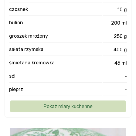
czosnek
10 g
bulion
200 ml
groszek mrożony
250 g
sałata rzymska
400 g
śmietana kremówka
45 ml
sól
-
pieprz
-