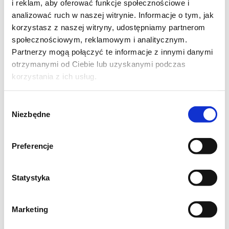
i reklam, aby oferować funkcje społecznościowe i
analizować ruch w naszej witrynie. Informacje o tym, jak
korzystasz z naszej witryny, udostępniamy partnerom
społecznościowym, reklamowym i analitycznym.
Partnerzy mogą połączyć te informacje z innymi danymi
otrzymanymi od Ciebie lub uzyskanymi podczas
korzystania z ich usług.
Jednogarnkowe danie we francuskim stylu -
kurczak z boczkiem, groszkiem i sałatą
Wybór
rzymską. Delikatne, ale bardzo smakowite. To
Niezbędne
zgody
idealna propozycja na obiad w tygodniu,
prosta w przygotowaniu, a zarazem świeża i
Preferencje
nietypowa za sprawą dodatku sałaty
rzymskiej.
Statystyka
Kurczak z boczkiem,
sałatą rzymską i groszkiem
Marketing
- 50g boczku