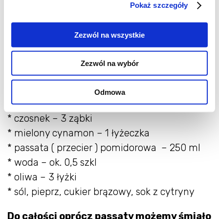
Pokaż szczegóły
Zezwól na wszystkie
SKŁADNIKI:
( 3 porcje )
Zezwól na wybór
* kalafior – 1 szt
Odmowa
* cebula – 1 szt
* czosnek – 3 ząbki
* mielony cynamon – 1 łyżeczka
* passata ( przecier ) pomidorowa – 250 ml
* woda – ok. 0,5 szkl
* oliwa – 3 łyżki
* sól, pieprz, cukier brązowy, sok z cytryny
Do całości oprócz passaty możemy śmiało