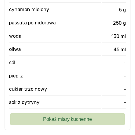
cynamon mielony
5 g
passata pomidorowa
250 g
woda
130 ml
oliwa
45 ml
sól
-
pieprz
-
cukier trzcinowy
-
sok z cytryny
-