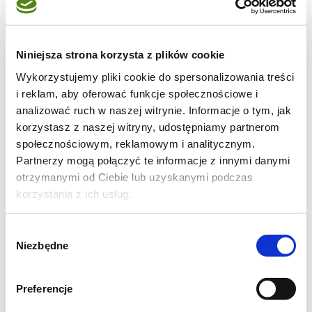
Kotleciki radzę przyprawić świeżymi ziołami
Niniejsza strona korzysta z plików cookie
(koperek!). Można podawać je z sosami,
Wykorzystujemy pliki cookie do spersonalizowania treści
i reklam, aby oferować funkcje społecznościowe i
sadzonym jajkiem, a nawet w formie
analizować ruch w naszej witrynie. Informacje o tym, jak
„fiszburgerów”- z dodatkiem sałaty czy
korzystasz z naszej witryny, udostępniamy partnerom
pomidorów.
społecznościowym, reklamowym i analitycznym.
Partnerzy mogą połączyć te informacje z innymi danymi
otrzymanymi od Ciebie lub uzyskanymi podczas
korzystania z ich usług.
Wybór
Niezbędne
zgody
Preferencje