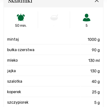
Składniki
50 min.
-
5
mintaj
1000 g
bułka czerstwa
90 g
mleko
130 ml
jajka
130 g
szalotka
40 g
koperek
25 g
szczypiorek
5 g