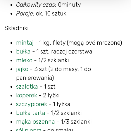
Całkowity czas:
0minuty
Porcje:
ok. 10 sztuk
Składniki
mintaj
- 1 kg, filety (mogą być mrożone)
bułka
- 1 szt, raczej czerstwa
mleko
- 1/2 szklanki
jajko
- 3 szt (2 do masy, 1 do
panierowania)
szalotka
- 1 szt
koperek
- 2 łyżki
szczypiorek
- 1 łyżka
bułka tarta
- 1/2 szklanki
mąka pszenna
- 1/3 szklanki
sól pieprz
- do smaku