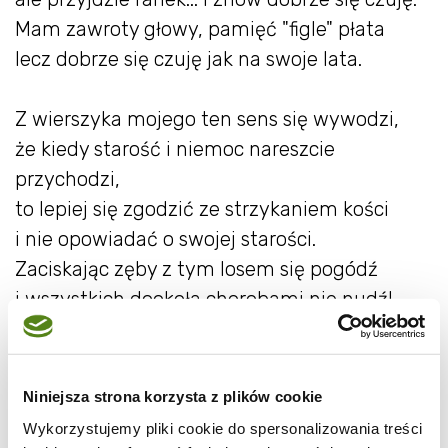
Mam zawroty głowy, pamięć "figle" płata
lecz dobrze się czuję jak na swoje lata.
Z wierszyka mojego ten sens się wywodzi,
że kiedy starość i niemoc nareszcie
przychodzi,
to lepiej się zgodzić ze strzykaniem kości
i nie opowiadać o swojej starości.
Zaciskając zęby z tym losem się pogódź
i wszystkich dookoła chorobami nie nudź!
Powiadają, że starość okresem jest złotym,
i kiedy spać się kładę, zawsze myślę o tym...
Niniejsza strona korzysta z plików cookie
"Uszy" mam w pudełku, "zęby" w wodzie
Wykorzystujemy pliki cookie do spersonalizowania treści