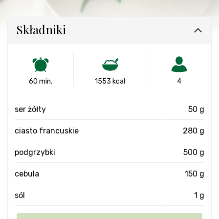
Składniki
60 min.
1553 kcal
4
ser żółty
50 g
ciasto francuskie
280 g
podgrzybki
500 g
cebula
150 g
sól
1 g