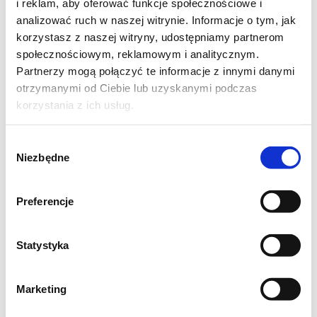
studzę,
i reklam, aby oferować funkcje społecznościowe i
"oczy" na stoliku zanim się obudzę...
analizować ruch w naszej witrynie. Informacje o tym, jak
korzystasz z naszej witryny, udostępniamy partnerom
Jeszcze przed zaśnięciem ta myśl mnie
społecznościowym, reklamowym i analitycznym.
nurtuje:
Partnerzy mogą połączyć te informacje z innymi danymi
Czy to wszystkie są części, które się
otrzymanymi od Ciebie lub uzyskanymi podczas
wyjmuje?"
korzystania z ich usług.
Wybór
Za czasów młodości (mówię bez przesady)
Niezbędne
zgody
łatwe były biegi, skłony i przysiady.
W średnim wieku jeszcze tyle sił mi pozostało,
Preferencje
żeby bez zmęczenia przetańczyć noc całą...
A teraz na starość czasy się zmieniły,
Statystyka
spacerkiem do sklepu, z powrotem bez siły...
Marketing
Dobra rada dla tych, którzy się starzeją