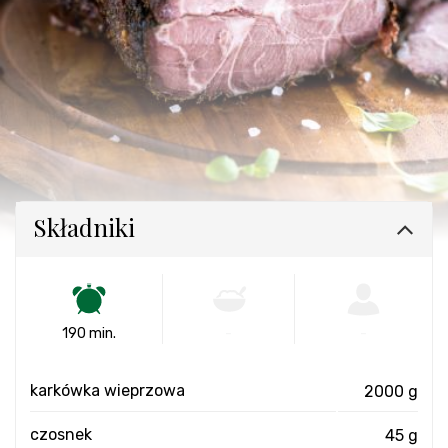
Składniki
190 min.
-
-
karkówka wieprzowa
2000 g
czosnek
45 g