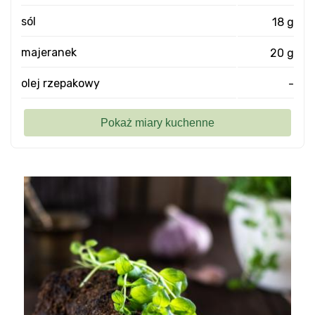
sól
18 g
majeranek
20 g
olej rzepakowy
-