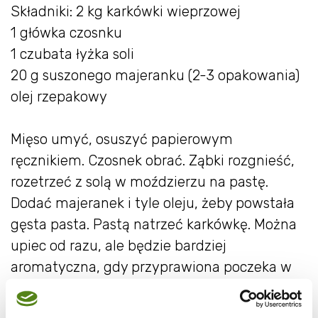
Składniki: 2 kg karkówki wieprzowej
1 główka czosnku
1 czubata łyżka soli
20 g suszonego majeranku (2-3 opakowania)
olej rzepakowy
Mięso umyć, osuszyć papierowym
ręcznikiem. Czosnek obrać. Ząbki rozgnieść,
rozetrzeć z solą w moździerzu na pastę.
Dodać majeranek i tyle oleju, żeby powstała
gęsta pasta. Pastą natrzeć karkówkę. Można
upiec od razu, ale będzie bardziej
aromatyczna, gdy przyprawiona poczeka w
lodówce 4-6 godzin. Piekarnik ustawić na grill
rozgrzać do 230°C. Mięso ułożyć na kratce