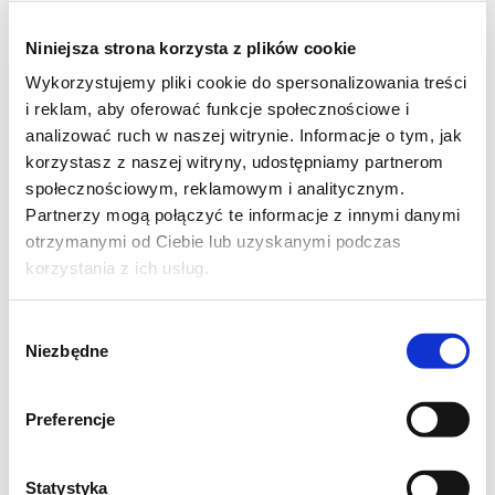
opiec 15 minut, następnie odwrócić na drugą
Niniejsza strona korzysta z plików cookie
stronę i ponownie opiec 15 minut.
Wykorzystujemy pliki cookie do spersonalizowania treści
Temperaturę obniżyć do 130°C i piec jeszcze
i reklam, aby oferować funkcje społecznościowe i
2-2,5 godziny - do momentu aż temperatura
analizować ruch w naszej witrynie. Informacje o tym, jak
mięsa w środku będzie miała ok. 75°C.
korzystasz z naszej witryny, udostępniamy partnerom
Odczekać 15 minut przed pokrojeniem.
społecznościowym, reklamowym i analitycznym.
Partnerzy mogą połączyć te informacje z innymi danymi
Smacznego!
otrzymanymi od Ciebie lub uzyskanymi podczas
korzystania z ich usług.
Wybór
Niezbędne
zgody
Preferencje
Statystyka