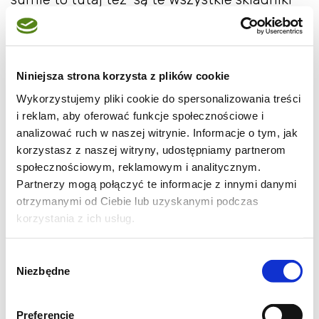
więc kaloryczność dania jest taka sama albo
jeszcze większa biorąc pod uwagę sos
beszamelowy i żółty ser. Ale kalafior w tej
Niniejsza strona korzysta z plików cookie
formie jest po prostu pyszny i raz na jakiś
Wykorzystujemy pliki cookie do spersonalizowania treści
czas napewno nie zaszkodzi. Przepis
i reklam, aby oferować funkcje społecznościowe i
pochodzi z książki Ewy Aszkiewicz 365
analizować ruch w naszej witrynie. Informacje o tym, jak
obiadów na polskim stole.
korzystasz z naszej witryny, udostępniamy partnerom
społecznościowym, reklamowym i analitycznym.
Partnerzy mogą połączyć te informacje z innymi danymi
otrzymanymi od Ciebie lub uzyskanymi podczas
korzystania z ich usług.
Wybór
Niezbędne
zgody
Preferencje