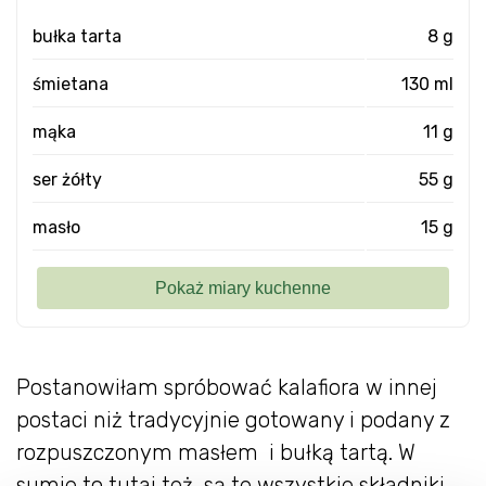
bułka tarta
8 g
śmietana
130 ml
mąka
11 g
ser żółty
55 g
masło
15 g
Postanowiłam spróbować kalafiora w innej
postaci niż tradycyjnie gotowany i podany z
rozpuszczonym masłem i bułką tartą. W
sumie to tutaj też są te wszystkie składniki