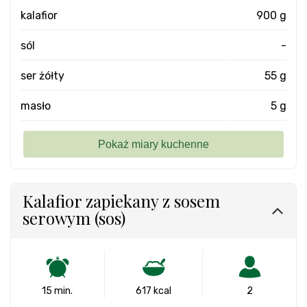
kalafior
900 g
sól
-
ser żółty
55 g
masło
5 g
Kalafior zapiekany z sosem
serowym (sos)
15 min.
617 kcal
2