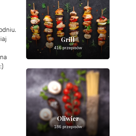
odniu.
Grill
iaj
416 przepisów
 na
:)
Oliwier
186 przepisów