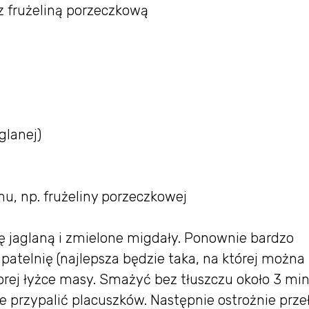
z frużeliną porzeczkową
glanej)
mu, np. frużeliny porzeczkowej
 jaglaną i zmielone migdały. Ponownie bardzo
atelnię (najlepsza będzie taka, na której można
orej łyżce masy. Smażyć bez tłuszczu około 3 min
ie przypalić placuszków. Następnie ostrożnie prze