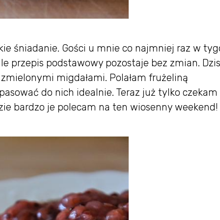
kkie śniadanie. Gości u mnie co najmniej raz w tyg
e przepis podstawowy pozostaje bez zmian. Dzis
e zmielonymi migdałami. Polałam frużeliną
asować do nich idealnie. Teraz już tylko czekam
ie bardzo je polecam na ten wiosenny weekend! 