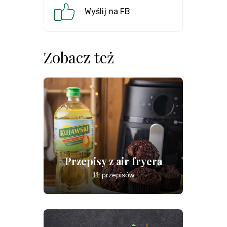
Wyślij na FB
Zobacz też
Przepisy z air fryera
11 przepisów