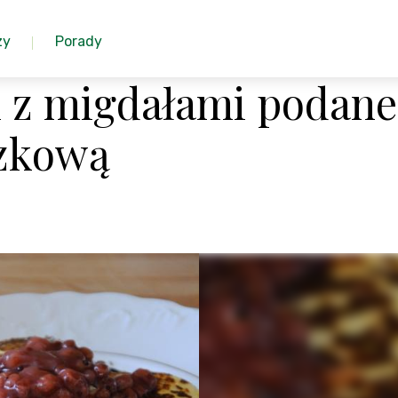
zy
Porady
i z migdałami podane
czkową