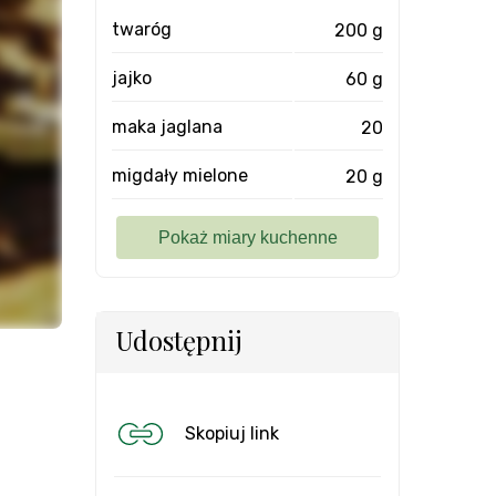
twaróg
200 g
jajko
60 g
maka jaglana
20
migdały mielone
20 g
Udostępnij
Skopiuj link