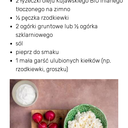
2 łyżeczki oleju Kujawskiego BIO lnianego
tłoczonego na zimno
½ pęczka rzodkiewki
2 ogórki gruntowe lub ½ ogórka
szklarniowego
sól
pieprz do smaku
1 mała garść ulubionych kiełków (np.
rzodkiewki, groszku)