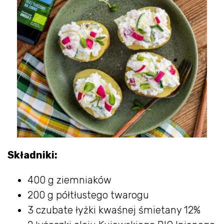
Składniki:
400 g ziemniaków
200 g półtłustego twarogu
3 czubate łyżki kwaśnej śmietany 12%