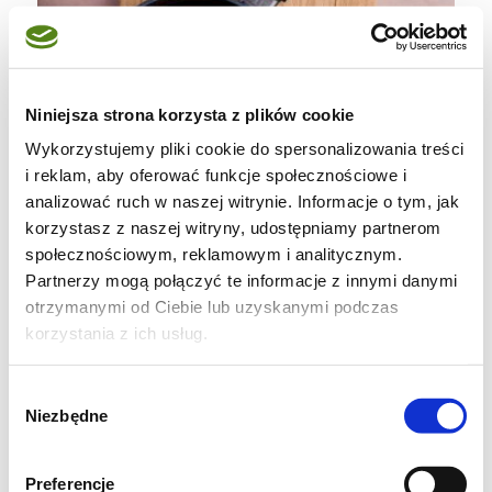
Niniejsza strona korzysta z plików cookie
Wykorzystujemy pliki cookie do spersonalizowania treści
i reklam, aby oferować funkcje społecznościowe i
analizować ruch w naszej witrynie. Informacje o tym, jak
korzystasz z naszej witryny, udostępniamy partnerom
społecznościowym, reklamowym i analitycznym.
Partnerzy mogą połączyć te informacje z innymi danymi
otrzymanymi od Ciebie lub uzyskanymi podczas
korzystania z ich usług.
Krok 2
Wybór
Niezbędne
zgody
Twaróg rozgnieć widelcem, dodaj śmietanę,
olej Kujawski BIO lniany tłoczony na zimno i
Preferencje