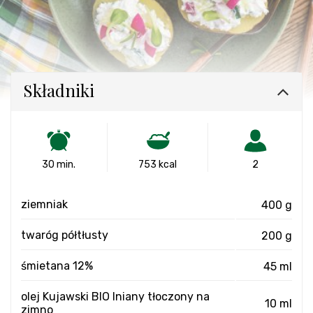
Składniki
30 min.
753 kcal
2
ziemniak
400 g
twaróg półtłusty
200 g
śmietana 12%
45 ml
olej Kujawski BIO lniany tłoczony na
10 ml
zimno