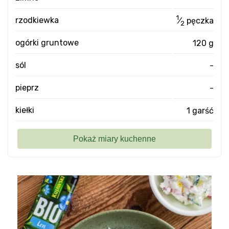
1
rzodkiewka
⁄
pęczka
2
ogórki gruntowe
120 g
sól
-
pieprz
-
kiełki
1 garść