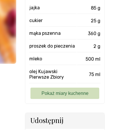
jajka
85 g
cukier
25 g
mąka pszenna
360 g
proszek do pieczenia
2 g
mleko
500 ml
olej Kujawski
75 ml
Pierwsze Zbiory
Udostępnij