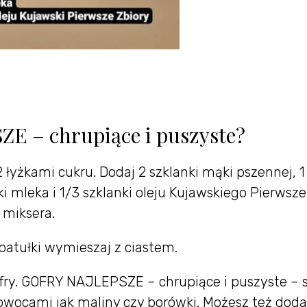
E – chrupiące i puszyste?
 2 łyżkami cukru. Dodaj 2 szklanki mąki pszennej, 1
ki mleka i 1/3 szklanki oleju Kujawskiego Pierwsze
 miksera.
patułki wymieszaj z ciastem.
fry. GOFRY NAJLEPSZE – chrupiące i puszyste – 
ocami jak maliny czy borówki. Możesz też dod