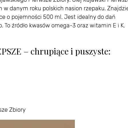
h w danym roku polskich nasion rzepaku. Znajdzi
ce o pojemności 500 ml. Jest idealny do dań
. To źródło kwasów omega-3 oraz witamin E i K.
SZE – chrupiące i puszyste:
sze Zbiory