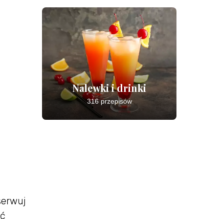
Nalewki i drinki
316 przepisów
serwuj
ać