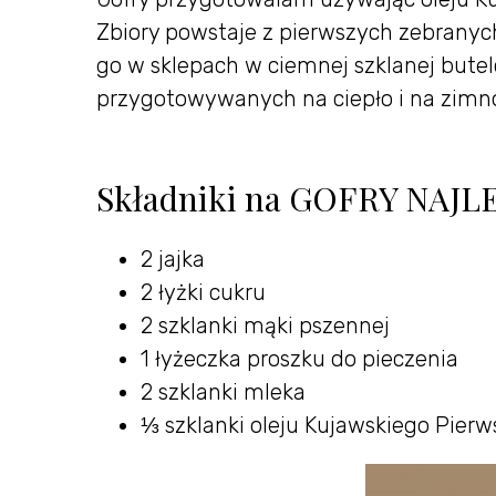
Zbiory powstaje z pierwszych zebranyc
go w sklepach w ciemnej szklanej butel
przygotowywanych na ciepło i na zimno
Składniki na GOFRY NAJLEP
2 jajka
2 łyżki cukru
2 szklanki mąki pszennej
1 łyżeczka proszku do pieczenia
2 szklanki mleka
⅓ szklanki oleju Kujawskiego Pierw