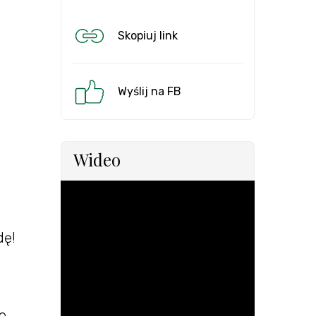
Skopiuj link
Wyślij na FB
Wideo
dę!
e