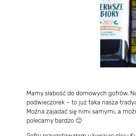
Mamy słabość do domowych gofrów. Naj
podwieczorek – to już taka nasza trady
Można zajadać się nimi samymi, a moż
polecamy bardzo 🙂
Gofry przygotowałam używając oleju Ku