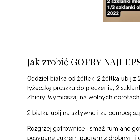
Jak zrobić GOFRY NAJLEPSZ
Oddziel białka od żółtek. 2 żółtka ubij z
łyżeczkę proszku do pieczenia, 2 szklan
Zbiory. Wymieszaj na wolnych obrotach
2 białka ubij na sztywno i za pomocą sz
Rozgrzej gofrownicę i smaż rumiane go
posypane cukrem pudrem z drobnymi ow