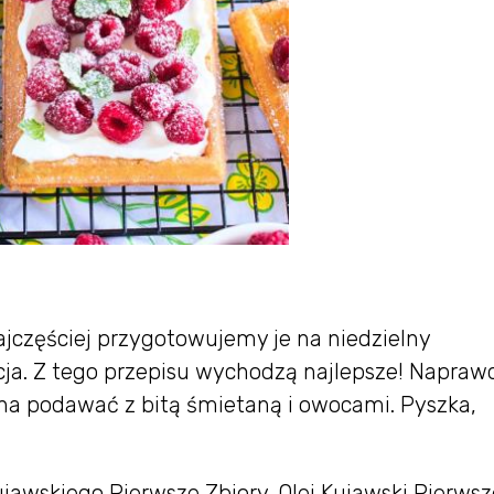
częściej przygotowujemy je na niedzielny
cja. Z tego przepisu wychodzą najlepsze! Napraw
na podawać z bitą śmietaną i owocami. Pyszka,
jawskiego Pierwsze Zbiory. Olej Kujawski Pierwsz