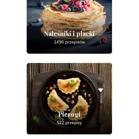
Naleśniki i placki
1496 przepisów
Pierogi
522 przepisy