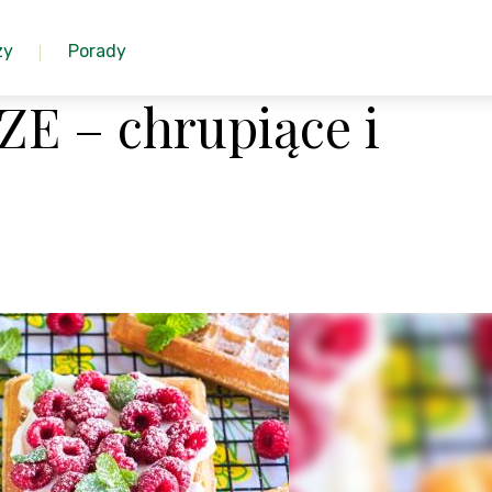
zy
Porady
E – chrupiące i