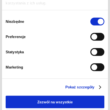
korzystania z ich usług.
Wybór
Niezbędne
zgody
Preferencje
Statystyka
Marketing
Żeberka ze śliwkami
Pokaż szczegóły
1,5 kg ładnych żeberek
Zezwól na wszystkie
20-25 dojrzałych śliwek