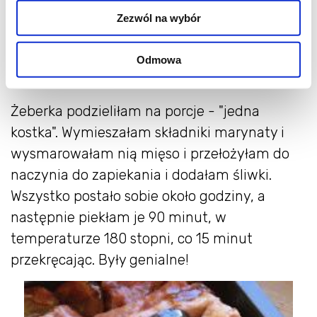
3 łyżki miodu
Zezwól na wybór
2 łyżki sosu sojowego
2 łyżki chutneya z mango
Odmowa
Żeberka podzieliłam na porcje - "jedna
kostka". Wymieszałam składniki marynaty i
wysmarowałam nią mięso i przełożyłam do
naczynia do zapiekania i dodałam śliwki.
Wszystko postało sobie około godziny, a
następnie piekłam je 90 minut, w
temperaturze 180 stopni, co 15 minut
przekręcając. Były genialne!