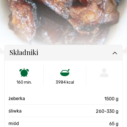
Składniki
160 min.
3984 kcal
-
żeberka
1500 g
śliwka
260-330 g
miód
65 g