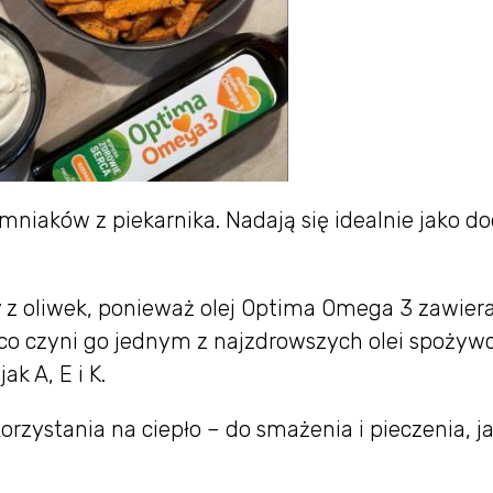
mniaków z piekarnika. Nadają się idealnie jako d
 z oliwek, ponieważ olej Optima Omega 3 zawier
co czyni go jednym z najzdrowszych olei spożyw
k A, E i K.
zystania na ciepło – do smażenia i pieczenia, ja