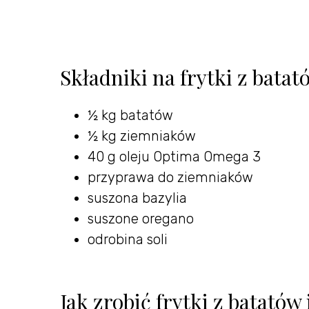
Składniki na frytki z bata
½ kg batatów
½ kg ziemniaków
40 g oleju Optima Omega 3
przyprawa do ziemniaków
suszona bazylia
suszone oregano
odrobina soli
Jak zrobić frytki z batató