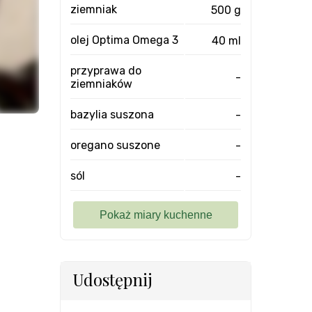
ziemniak
500 g
olej Optima Omega 3
40 ml
przyprawa do
-
ziemniaków
bazylia suszona
-
oregano suszone
-
sól
-
Udostępnij