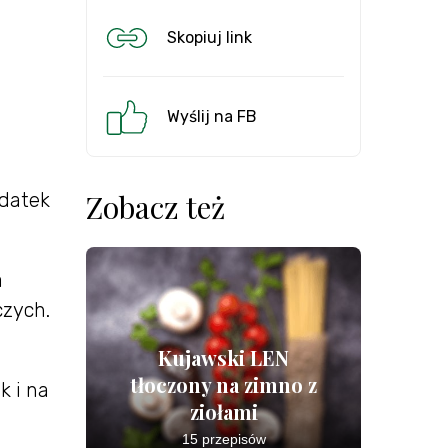
Skopiuj link
Wyślij na FB
Zobacz też
odatek
a
czych.
Kujawski LEN
tłoczony na zimno z
k i na
ziołami
15 przepisów