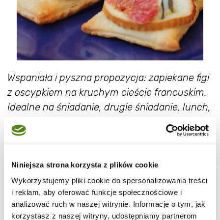
Wspaniała i pyszna propozycja: zapiekane figi
z oscypkiem na kruchym cieście francuskim.
Idealne na śniadanie, drugie śniadanie, lunch,
kolacje, przystawkę , przekąskę…
SKŁADNIKI:
1 op. ciasta francuskiego
Niniejsza strona korzysta z plików cookie
1 oscypek (najlepszy walcowaty)
Wykorzystujemy pliki cookie do spersonalizowania treści
świeże figi
i reklam, aby oferować funkcje społecznościowe i
analizować ruch w naszej witrynie. Informacje o tym, jak
roztrzepane jajko
korzystasz z naszej witryny, udostępniamy partnerom