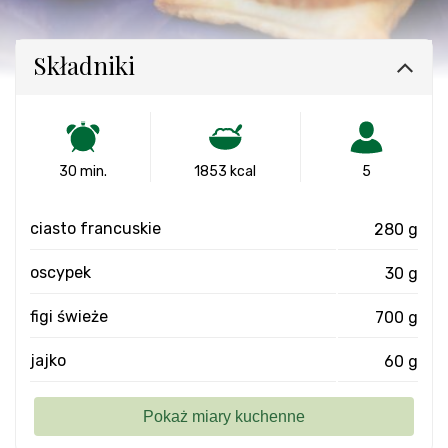
Składniki
30 min.
1853 kcal
5
ciasto francuskie
280 g
oscypek
30 g
figi świeże
700 g
jajko
60 g