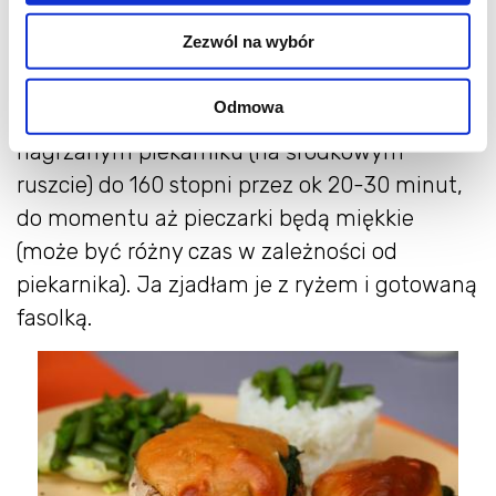
minuty gotujemy ciągle mieszając (będzie
Zezwól na wybór
gęstniała). Masę serową wykładamy na
pieczarki, układamy ja na blaszce
Odmowa
wysmarowanej olejem i pieczemy w
nagrzanym piekarniku (na środkowym
ruszcie) do 160 stopni przez ok 20-30 minut,
do momentu aż pieczarki będą miękkie
(może być różny czas w zależności od
piekarnika). Ja zjadłam je z ryżem i gotowaną
fasolką.