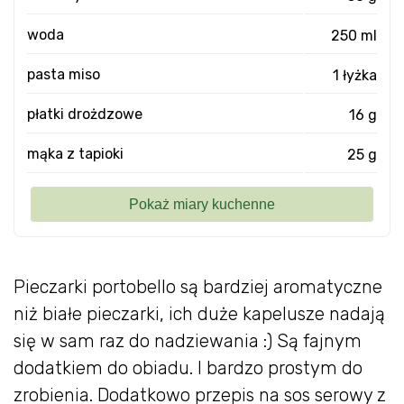
woda
250 ml
pasta miso
1 łyżka
płatki drożdzowe
16 g
mąka z tapioki
25 g
Pieczarki portobello są bardziej aromatyczne
niż białe pieczarki, ich duże kapelusze nadają
się w sam raz do nadziewania :) Są fajnym
dodatkiem do obiadu. I bardzo prostym do
zrobienia. Dodatkowo przepis na sos serowy z