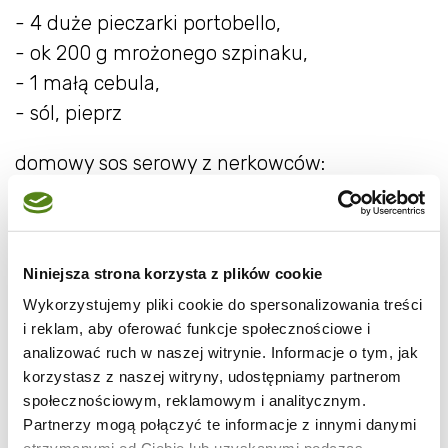
- 4 duże pieczarki portobello,
- ok 200 g mrożonego szpinaku,
- 1 małą cebula,
- sól, pieprz
domowy sos serowy z nerkowców:
- 1/4 szklanki nerkowców,
- 1 szklanka gorącej wody,
- 1 łyżka pasty miso (można użyć soli do
Niniejsza strona korzysta z plików cookie
smaku),
Wykorzystujemy pliki cookie do spersonalizowania treści
i reklam, aby oferować funkcje społecznościowe i
- 1 łyżka płatków drożdżowych (można
analizować ruch w naszej witrynie. Informacje o tym, jak
pominąć, ale one dodadzą smaku serowego),
korzystasz z naszej witryny, udostępniamy partnerom
- 2 płaskie łyżki mąki z tapioki.
społecznościowym, reklamowym i analitycznym.
Partnerzy mogą połączyć te informacje z innymi danymi
Wykonanie: