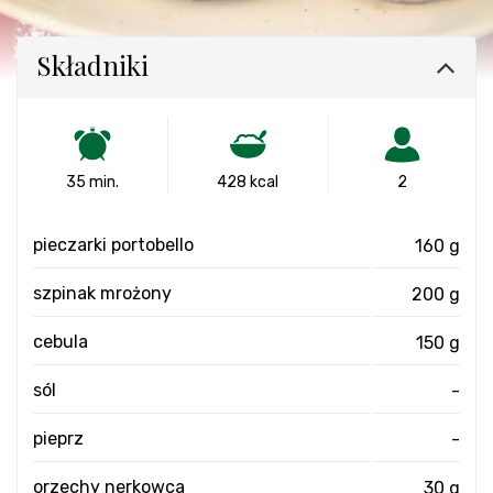
Składniki
35 min.
428 kcal
2
pieczarki portobello
160 g
szpinak mrożony
200 g
cebula
150 g
sól
-
pieprz
-
orzechy nerkowca
30 g