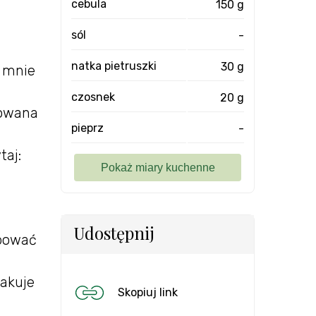
cebula
150 g
sól
-
natka pietruszki
30 g
a mnie
czosnek
20 g
rowana
pieprz
-
taj:
Udostępnij
ebować
makuje
Skopiuj link