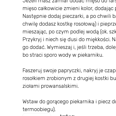
Jeżeli masz zamiar dodać mięso do fars
mięso całkowicie zmieni kolor, dodając
Następnie dodaj pieczarki, a po chwili b
chwilę dodasz kostkę rosołową) i pieprz
mieszając, po czym podlej wodą (ok. szkl
Przykryj i niech się dusi do miękkości. N
go dodać. Wymieszaj i, jeśli trzeba, dol
bo straci sporo wody w piekarniku.
Faszeruj swoje papryczki, nakryj je cza
rosołkiem zrobionym z drugiej kostki bu
ziołami prowansalskimi.
Wstaw do gorącego piekarnika i piecz d
termoobiegu).