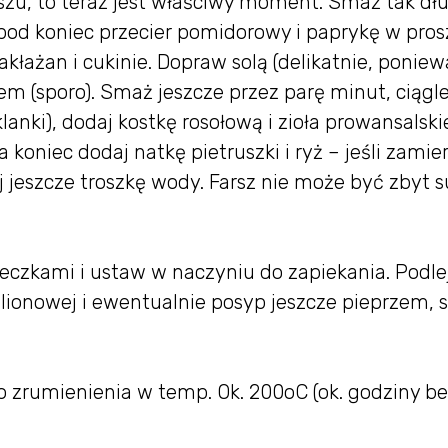
zu, to teraz jest właściwy moment. Smaż tak dłu
 pod koniec przecier pomidorowy i paprykę w pros
akłażan i cukinie. Dopraw solą (delikatnie, poniew
em (sporo). Smaż jeszcze przez parę minut, ciągl
anki), dodaj kostkę rosołową i zioła prowansalski
a koniec dodaj natkę pietruszki i ryż – jeśli zamie
ej jeszcze troszkę wody. Farsz nie może być zbyt 
peczkami i ustaw w naczyniu do zapiekania. Podle
lionowej i ewentualnie posyp jeszcze pieprzem, s
o zrumienienia w temp. Ok. 200oC (ok. godziny b