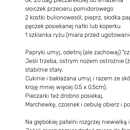
ok. 20 dag pieczarekolej do smażenia
słoiczek przecieru pomidorowego
2 kostki bulionowesól, pieprz, słodka p
pęczek posiekanej natki lub koperku
1 szklanka ryżu (miara przed ugotowan
Papryki umyj, odetnij (ale zachowaj) "c
Jeśli trzeba, ostrym nożem ostrożnie (ż
stabilnie stały.
Cukinie i bakłażana umyj i razem ze skó
kroję mniej więcej 0.5 x 0.5cm).
Pieczarki też drobno posiekaj.
Marchewkę, czosnek i cebulę obierz i po
Na głębokiej patelni rozgrzej niewielką