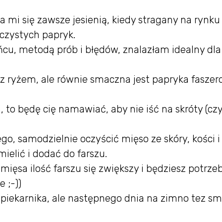
mi się zawsze jesienią, kiedy stragany na rynku
czystych papryk.
ńcu, metodą prób i błędów, znalazłam idealny dl
 z ryżem, ale równie smaczna jest papryka fasze
to będę cię namawiać, aby nie iść na skróty (czy
go, samodzielnie oczyścić mięso ze skóry, kości i
mielić i dodać do farszu.
ięsa ilość farszu się zwiększy i będziesz potrz
e ;-))
z piekarnika, ale następnego dnia na zimno tez s