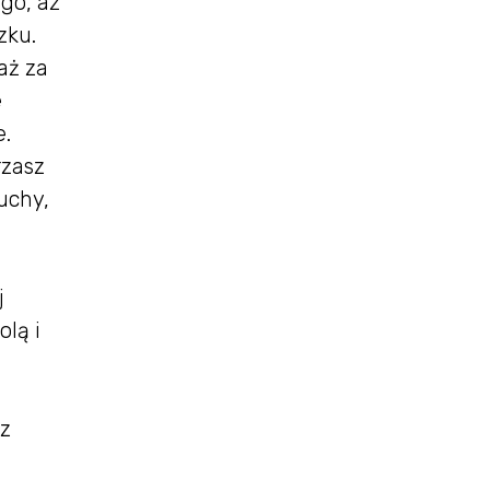
go, aż
zku.
aż za
e
e.
rzasz
suchy,
j
olą i
ez