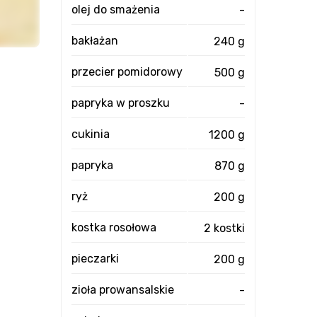
olej do smażenia
-
bakłażan
240 g
przecier pomidorowy
500 g
papryka w proszku
-
cukinia
1200 g
papryka
870 g
ryż
200 g
kostka rosołowa
2 kostki
pieczarki
200 g
zioła prowansalskie
-