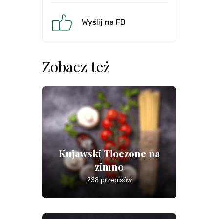
Wyślij na FB
Zobacz też
Kujawski Tłoczone na
zimno
238 przepisów