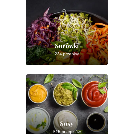
Surówki
234 przepisy
Sosy
515 przepisów