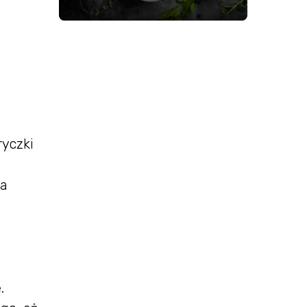
ryczki
ja
.