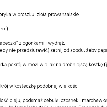
apryka w proszku, zioła prowansalskie
iem)
zapeczki" z ogonkami i wydrąż.
eby nie przedziurawić) zetnij od spodu, żeby pap
rką pokrój w możliwie jak najdrobniejszą kostkę (
krój w kosteczkę podobnej wielkości.
 ilość oleju, podsmaż cebulę, czosnek i marchewkę