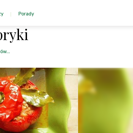
zy
Porady
ryki
ów...