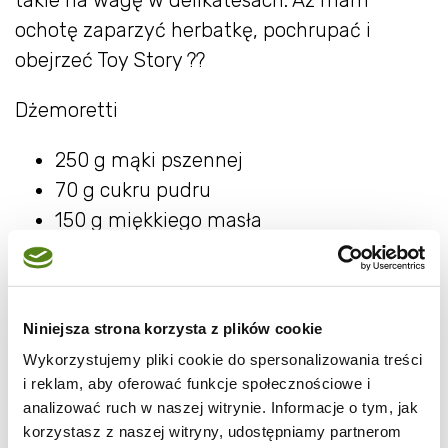
takie na wagę w delikatesach. Aż mam
ochotę zaparzyć herbatkę, pochrupać i
obejrzeć Toy Story ??
Dżemoretti
250 g mąki pszennej
70 g cukru pudru
150 g miękkiego masła
żółtko
ulubiony dżem (ok. 8 łyżek)
Wierzch:
Niniejsza strona korzysta z plików cookie
białko
Wykorzystujemy pliki cookie do spersonalizowania treści
cukier trzcinowy
i reklam, aby oferować funkcje społecznościowe i
analizować ruch w naszej witrynie. Informacje o tym, jak
Cukier puder ucieramy z miękkim
korzystasz z naszej witryny, udostępniamy partnerom