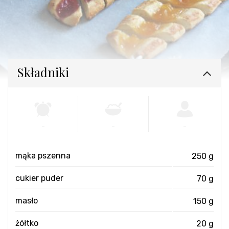
Składniki
-
-
-
mąka pszenna
250 g
cukier puder
70 g
masło
150 g
żółtko
20 g