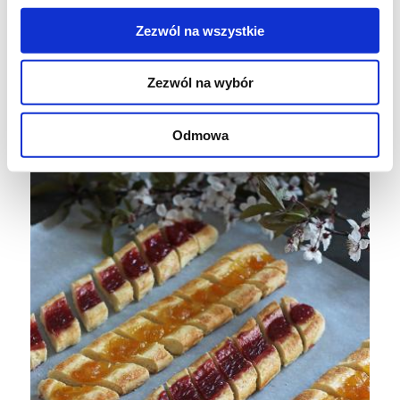
Wskazówki
Zezwól na wszystkie
*Możemy dodać np. ziarenka wanilii lub
Zezwól na wybór
skórkę z pomarańczy.
Odmowa