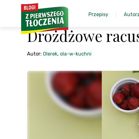
Przepisy
Autor
Drożdżowe racus
Autor:
Olerek
,
ola-w-kuchni