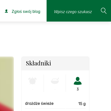
Zgłoś swój blog
Składniki
-
-
3
drożdże świeże
15 g