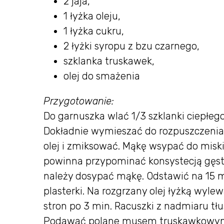
2 jaja,
1 łyżka oleju,
1 łyżka cukru,
2 łyżki syropu z bzu czarnego,
szklanka truskawek,
olej do smażenia
Przygotowanie:
Do garnuszka wlać 1/3 szklanki ciepłeg
Dokładnie wymieszać do rozpuszczenia d
olej i zmiksować. Mąkę wsypać do miski
powinna przypominać konsystecją gęstą
należy dosypać mąkę. Odstawić na 15 m
plasterki. Na rozgrzany olej łyżką wyle
stron po 3 min. Racuszki z nadmiaru t
Podawać polane musem truskawkowy