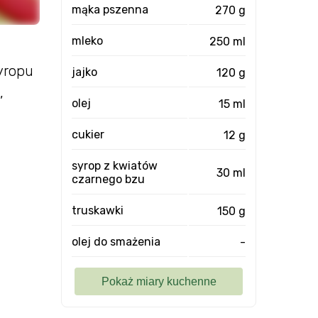
mąka pszenna
270 g
mleko
250 ml
yropu
jajko
120 g
,
olej
15 ml
cukier
12 g
syrop z kwiatów
30 ml
czarnego bzu
truskawki
150 g
olej do smażenia
-