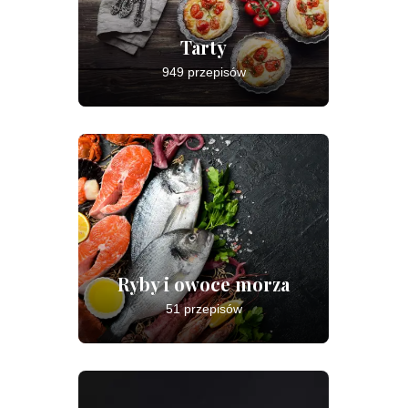
Tarty
949 przepisów
Ryby i owoce morza
51 przepisów