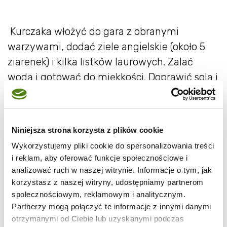
Kurczaka włożyć do gara z obranymi
warzywami, dodać ziele angielskie (około 5
ziarenek) i kilka listków laurowych. Zalać
wodą i gotować do miękkości. Doprawić solą i
pieprzem do smaku. Po ugotowaniu wywar
przecedzić przez sitko. Mięso obrać, pokroić
na małe kawałeczki (ja kroję na grubość 1
Niniejsza strona korzysta z plików cookie
cm.), wrzucić do małych salaterek. Dodać
Wykorzystujemy pliki cookie do spersonalizowania treści
zielony groszek i pokrojoną w plastry
i reklam, aby oferować funkcje społecznościowe i
marchewkę. Można dodać ugotowane jajko
analizować ruch w naszej witrynie. Informacje o tym, jak
pokrojone w plastry lub w ćwiartki.
korzystasz z naszej witryny, udostępniamy partnerom
społecznościowym, reklamowym i analitycznym.
Partnerzy mogą połączyć te informacje z innymi danymi
Żelatynę rozpuścić w niewielkiej ilości
otrzymanymi od Ciebie lub uzyskanymi podczas
wywaru(ja rozpuściłam w 1/2 szklanki) a