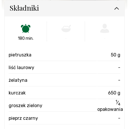
Składniki
180 min.
-
-
pietruszka
50 g
liść laurowy
-
żelatyna
-
kurczak
650 g
1
⁄
4
groszek zielony
opakowania
pieprz czarny
-