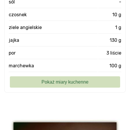
sól
-
czosnek
10 g
ziele angielskie
1 g
jajka
130 g
por
3 liście
marchewka
100 g