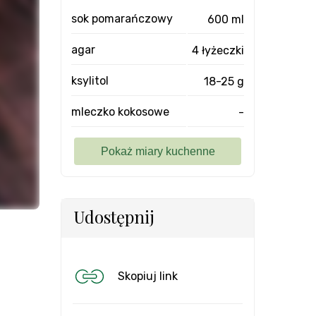
sok pomarańczowy
600 ml
agar
4 łyżeczki
ksylitol
18-25 g
mleczko kokosowe
-
Udostępnij
Skopiuj link