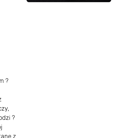
m ?
z
czy,
odzi ?
j
tanę z