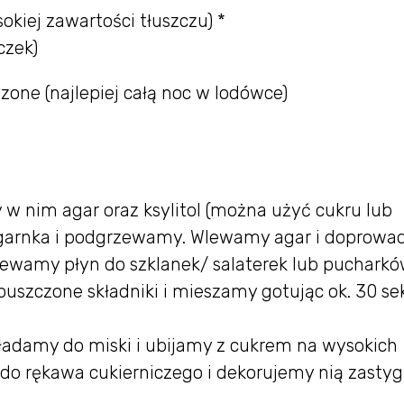
kiej zawartości tłuszczu) *
czek)
one (najlepiej całą noc w lodówce)
w nim agar oraz ksylitol (można użyć cukru lub
 garnka i podgrzewamy. Wlewamy agar i doprow
lewamy płyn do szklanek/ salaterek lub pucharkó
uszczone składniki i mieszamy gotując ok. 30 se
ładamy do miski i ubijamy z cukrem na wysokich
do rękawa cukierniczego i dekorujemy nią zastyg