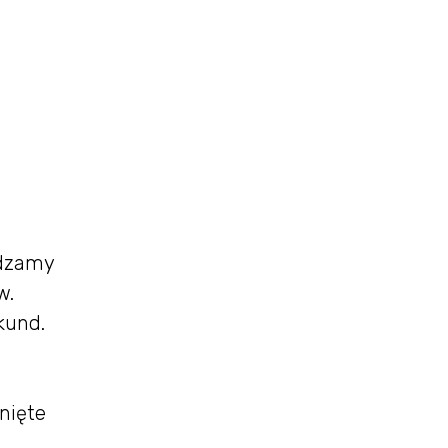
adzamy
w.
kund.
nięte