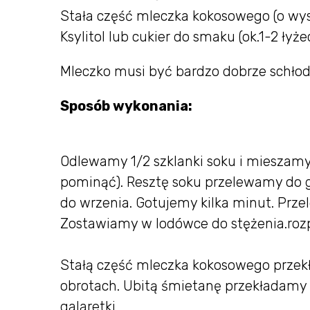
Stała część mleczka kokosowego (o wyso
Ksylitol lub cukier do smaku (ok.1-2 łyże
Mleczko musi być bardzo dobrze schłodz
Sposób wykonania:
Odlewamy 1/2 szklanki soku i mieszamy 
pominąć). Resztę soku przelewamy do
do wrzenia. Gotujemy kilka minut. Prze
Zostawiamy w lodówce do stężenia.rozp
Stałą część mleczka kokosowego przek
obrotach. Ubitą śmietanę przekładamy 
galaretki.