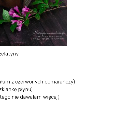
żelatyny
dałam z czerwonych pomarańczy)
szklankę płynu)
latego nie dawałam więcej)