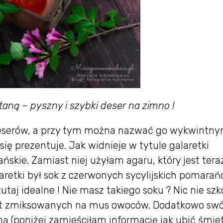
aną – pyszny i szybki deser na zimno !
 deserów, a przy tym można nazwać go wykwintny
ię prezentuje. Jak widnieje w tytule galaretki
ńskie. Zamiast niej użyłam agaru, który jest tera
aretki był sok z czerwonych sycylijskich pomarań
taj idealne ! Nie masz takiego soku ? Nic nie szk
et zmiksowanych na mus owoców. Dodatkowo swó
ą (poniżej zamieściłam informację jak ubić śmie