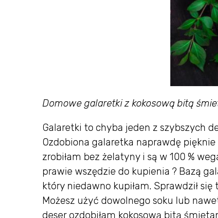
Domowe galaretki z kokosową bitą śmiet
Galaretki to chyba jeden z szybszych
Ozdobiona galaretka naprawdę pięknie s
zrobiłam bez żelatyny i są w 100 % wega
prawie wszędzie do kupienia ? Bazą gal
który niedawno kupiłam. Sprawdził się tu
Możesz użyć dowolnego soku lub naw
deser ozdobiłam kokosową bitą śmietan