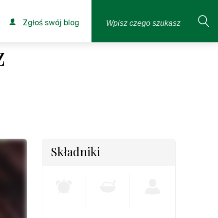
Zgłoś swój blog
z
Składniki
-
-
-