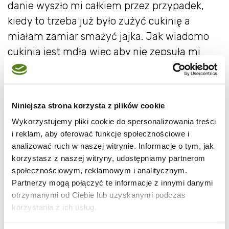
danie wyszło mi całkiem przez przypadek,
kiedy to trzeba już było zużyć cukinię a
miałam zamiar smażyć jajka. Jak wiadomo
cukinia jest mdła więc aby nie zepsuła mi
jajecznicy dodałam ząbek czosnku i to było
to. Dodatkowo przyprawiłam mieloną
papryczką chilli. Pycha:)
Niniejsza strona korzysta z plików cookie
Wykorzystujemy pliki cookie do spersonalizowania treści
i reklam, aby oferować funkcje społecznościowe i
analizować ruch w naszej witrynie. Informacje o tym, jak
korzystasz z naszej witryny, udostępniamy partnerom
społecznościowym, reklamowym i analitycznym.
Partnerzy mogą połączyć te informacje z innymi danymi
otrzymanymi od Ciebie lub uzyskanymi podczas
korzystania z ich usług.