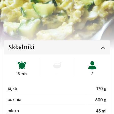
Składniki
15 min.
-
2
jajka
170 g
cukinia
600 g
mleko
45 ml