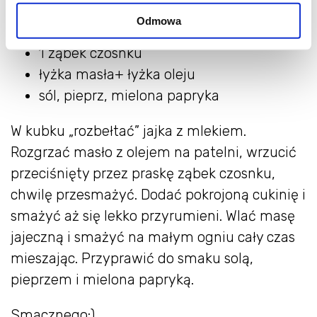
1 cukinia
Odmowa
2-3 łyżki mleka
1 ząbek czosnku
łyżka masła+ łyżka oleju
sól, pieprz, mielona papryka
W kubku „rozbełtać” jajka z mlekiem.
Rozgrzać masło z olejem na patelni, wrzucić
przeciśnięty przez praskę ząbek czosnku,
chwilę przesmażyć. Dodać pokrojoną cukinię i
smażyć aż się lekko przyrumieni. Wlać masę
jajeczną i smażyć na małym ogniu cały czas
mieszając. Przyprawić do smaku solą,
pieprzem i mielona papryką.
Smacznego:)