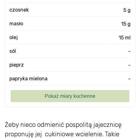
czosnek
5 g
masło
15 g
olej
15 ml
sól
-
pieprz
-
papryka mielona
-
Żeby nieco odmienić pospolitą jajecznicę
proponuję jej cukiniowe wcielenie. Takie