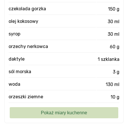
czekolada gorzka
150 g
olej kokosowy
30 ml
syrop
30 ml
orzechy nerkowca
60 g
daktyle
1 szklanka
sól morska
3 g
woda
130 ml
orzeszki ziemne
10 g