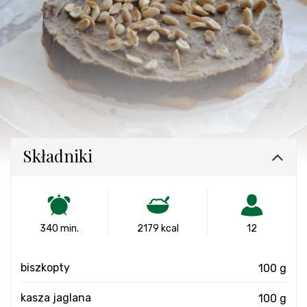
Składniki
340 min.
2179 kcal
12
biszkopty
100 g
kasza jaglana
100 g