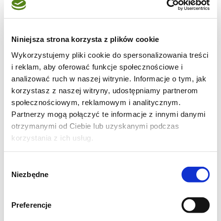
Niniejsza strona korzysta z plików cookie
Wykorzystujemy pliki cookie do spersonalizowania treści
i reklam, aby oferować funkcje społecznościowe i
analizować ruch w naszej witrynie. Informacje o tym, jak
korzystasz z naszej witryny, udostępniamy partnerom
społecznościowym, reklamowym i analitycznym.
Partnerzy mogą połączyć te informacje z innymi danymi
Czekoladowy sernik jaglany na zimno z
otrzymanymi od Ciebie lub uzyskanymi podczas
daktylowym karmelem
korzystania z ich usług.
/tortownica o średnicy 21 cm/
Wybór
Niezbędne
zgody
spód:
100g biszkoptów
Preferencje