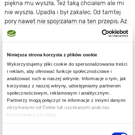
piękna mu wyszła. Też taką chciałam ale mi
nie wyszła. Upadła i był zakalec. Od tamtej
pory nawet nie spojrzałam na ten przepis. Aż
do dzisiaj, ponieważ szukałam czegoś na
akcję z kawą.
Pomyślałam sobie, że przez tyle
lat czegoś się może nauczyłam i tym razem
Niniejsza strona korzysta z plików cookie
może się uda. No i udała się. Dzięki ozdobnej
Wykorzystujemy pliki cookie do spersonalizowania treści
foremce jaką niedawno nabyłam, jest nieco
i reklam, aby oferować funkcje społecznościowe i
ładniejsza ale i tak liczy się smak. Jest
analizować ruch w naszej witrynie. Informacje o tym, jak
puszysta, lekko wilgotna i dzięki kawie
korzystasz z naszej witryny, udostępniamy partnerom
aromatyczna. Prawdziwa czarna babka:)
społecznościowym, reklamowym i analitycznym.
Partnerzy mogą połączyć te informacje z innymi danymi
otrzymanymi od Ciebie lub uzyskanymi podczas
korzystania z ich usług.
Wybór