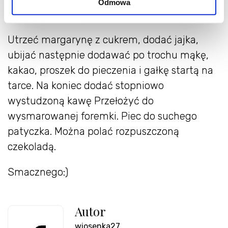
Odmowa
filiżanka espresso
Utrzeć margarynę z cukrem, dodać jajka,
ubijać następnie dodawać po trochu mąkę,
kakao, proszek do pieczenia i gałkę startą na
tarce. Na koniec dodać stopniowo
wystudzoną kawę Przełożyć do
wysmarowanej foremki. Piec do suchego
patyczka. Można polać rozpuszczoną
czekoladą.
Smacznego:)
Autor
wiosenka27