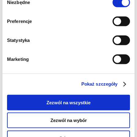
Niezbędne
zgody
Preferencje
Statystyka
Marketing
Składniki:
1/2 kostki margaryny
Pokaż szczegóły
3 całe jaja
1 szklanka cukru
Zezwól na wszystkie
2,5 szklanki mąki
3 łyżki kakao
Zezwól na wybór
1/2 gałki muszkatołowej
2 łyżeczki proszku do pieczenia