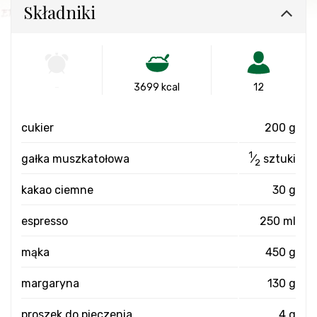
Składniki
-
3699 kcal
12
cukier
200 g
1
gałka muszkatołowa
⁄
sztuki
2
kakao ciemne
30 g
espresso
250 ml
mąka
450 g
margaryna
130 g
proszek do pieczenia
4 g