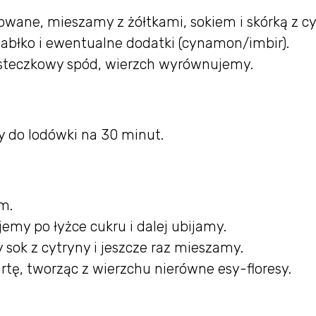
ane, mieszamy z żółtkami, sokiem i skórką z cy
jabłko i ewentualne dodatki (cynamon/imbir).
steczkowy spód, wierzch wyrównujemy.
 do lodówki na 30 minut.
m.
emy po łyżce cukru i dalej ubijamy.
sok z cytryny i jeszcze raz mieszamy.
tę, tworząc z wierzchu nierówne esy-floresy.