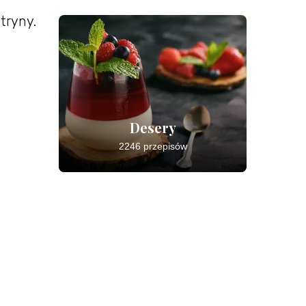
tryny.
Desery
2246 przepisów