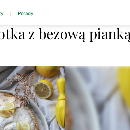
zy
Porady
otka z bezową piank