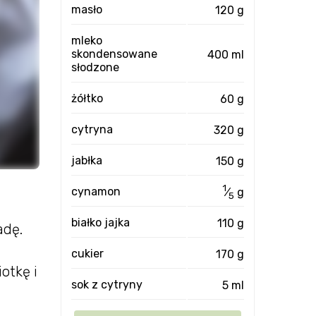
masło
120 g
mleko
skondensowane
400 ml
słodzone
żółtko
60 g
cytryna
320 g
jabłka
150 g
1
cynamon
⁄
g
5
białko jajka
110 g
adę.
cukier
170 g
iotkę i
sok z cytryny
5 ml