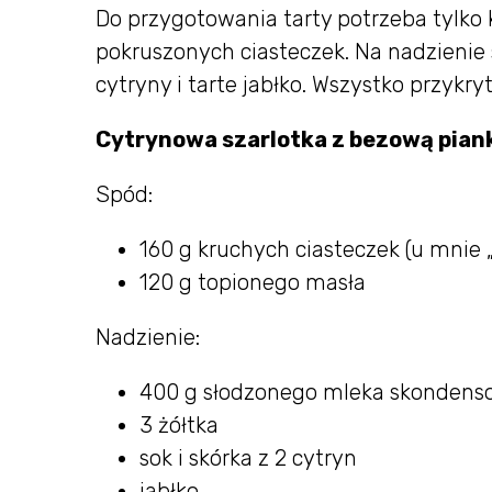
Do przygotowania tarty potrzeba tylko k
pokruszonych ciasteczek. Na nadzienie 
cytryny i tarte jabłko. Wszystko przykr
Cytrynowa szarlotka z bezową pian
Spód:
160 g kruchych ciasteczek (u mnie 
120 g topionego masła
Nadzienie:
400 g słodzonego mleka skonden
3 żółtka
sok i skórka z 2 cytryn
jabłko