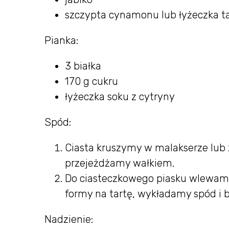
szczypta cynamonu lub łyżeczka ta
Pianka:
3 białka
170 g cukru
łyżeczka soku z cytryny
Spód:
Ciasta kruszymy w malakserze lub
przejeżdżamy wałkiem.
Do ciasteczkowego piasku wlewam
formy na tartę, wykładamy spód i b
Nadzienie: