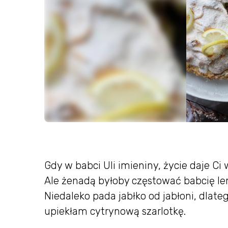
Gdy w babci Uli imieniny, życie daje Ci
Ale żenadą byłoby częstować babcię l
Niedaleko pada jabłko od jabłoni, dlatego
upiekłam cytrynową szarlotkę.