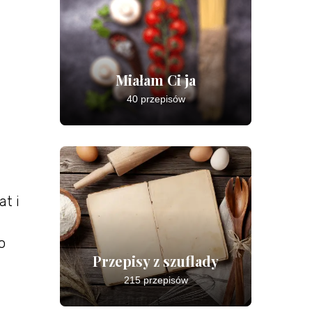
Miałam Ci ja
40 przepisów
t i
o
Przepisy z szuflady
215 przepisów