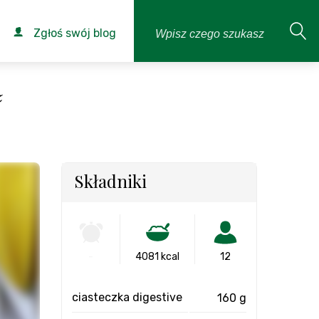
Zgłoś swój blog
ą
Składniki
-
4081 kcal
12
ciasteczka digestive
160 g