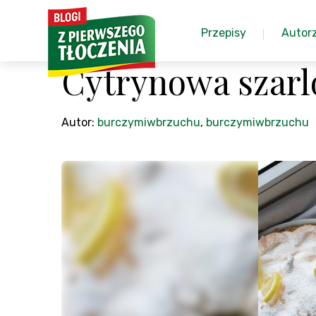
Przepisy
Autor
Cytrynowa szarl
Autor:
burczymiwbrzuchu
,
burczymiwbrzuchu