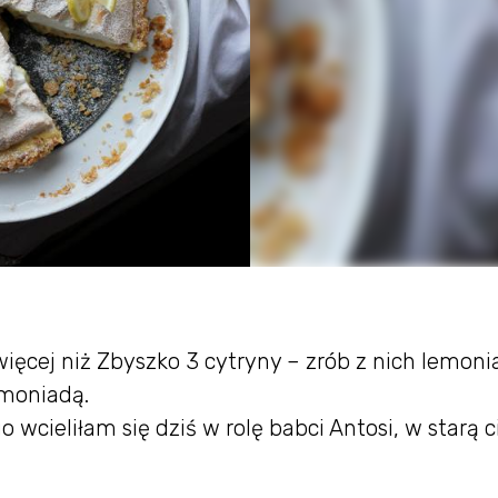
 więcej niż Zbyszko 3 cytryny – zrób z nich lemoni
emoniadą.
 wcieliłam się dziś w rolę babci Antosi, w starą c