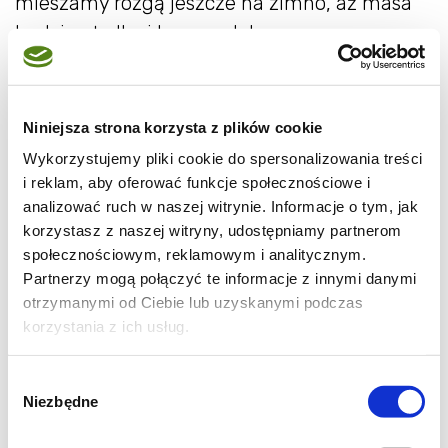
mieszamy rózgą jeszcze na zimno, aż masa
będzie gładka i bez grudek.
Rondelek stawiamy na małym lub średnim
ogniu i podgrzewamy, cały czas mieszając
Niniejsza strona korzysta z plików cookie
rózgą. Krem powinien spokojnie zgęstnieć do
Wykorzystujemy pliki cookie do spersonalizowania treści
konsystencji gęstego budyniu. Nie
i reklam, aby oferować funkcje społecznościowe i
zostawiamy go bez mieszania i nie gotujemy
analizować ruch w naszej witrynie. Informacje o tym, jak
gwałtownie.
korzystasz z naszej witryny, udostępniamy partnerom
społecznościowym, reklamowym i analitycznym.
Partnerzy mogą połączyć te informacje z innymi danymi
Kiedy krem wyraźnie zgęstnieje,
otrzymanymi od Ciebie lub uzyskanymi podczas
podgrzewamy go jeszcze krótką chwilę na
korzystania z ich usług.
małym ogniu, nadal mieszając, żeby skrobia
dobrze się zaparzyła. Następnie zdejmujemy
Wybór
rondelek z palnika.
Niezbędne
zgody