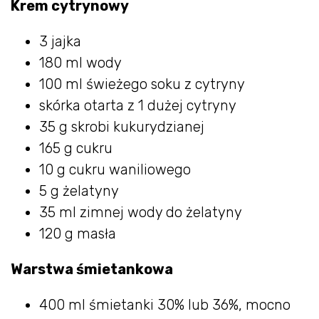
Krem cytrynowy
3 jajka
180 ml wody
100 ml świeżego soku z cytryny
skórka otarta z 1 dużej cytryny
35 g skrobi kukurydzianej
165 g cukru
10 g cukru waniliowego
5 g żelatyny
35 ml zimnej wody do żelatyny
120 g masła
Warstwa śmietankowa
400 ml śmietanki 30% lub 36%, mocno