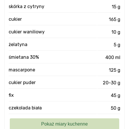
skórka z cytryny
15 g
cukier
165 g
cukier waniliowy
10 g
żelatyna
5 g
śmietana 30%
400 ml
mascarpone
125 g
cukier puder
20-30 g
fix
45 g
czekolada biała
50 g