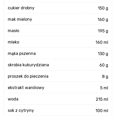
cukier drobny
150 g
mak mielony
160 g
masło
195 g
mleko
160 ml
mąka pszenna
130 g
skrobia kukurydziana
60 g
proszek do pieczenia
8 g
ekstrakt waniliowy
5 ml
woda
215 ml
sok z cytryny
100 ml