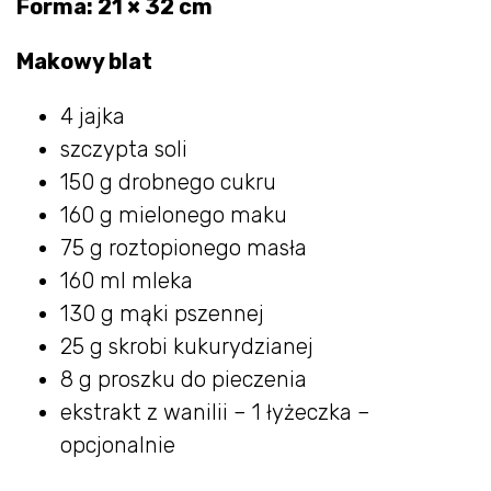
Forma: 21 × 32 cm
Makowy blat
4 jajka
szczypta soli
150 g drobnego cukru
160 g mielonego maku
75 g roztopionego masła
160 ml mleka
130 g mąki pszennej
25 g skrobi kukurydzianej
8 g proszku do pieczenia
ekstrakt z wanilii – 1 łyżeczka –
opcjonalnie