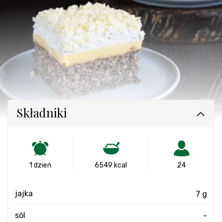
Składniki
1 dzień
6549 kcal
24
jajka
7 g
sól
-