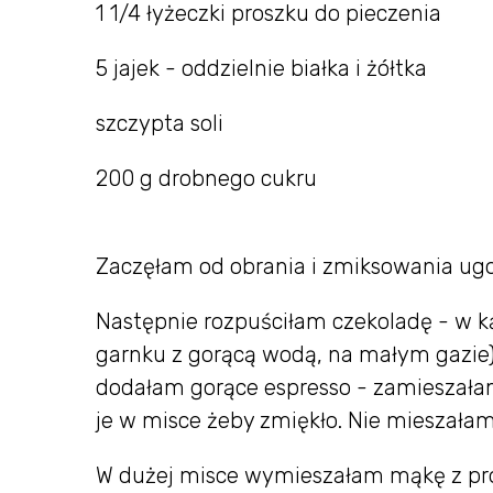
1 1/4 łyżeczki proszku do pieczenia
5 jajek - oddzielnie białka i żółtka
szczypta soli
200 g drobnego cukru
Zaczęłam od obrania i zmiksowania ug
Następnie rozpuściłam czekoladę - w k
garnku z gorącą wodą, na małym gazie) 
dodałam gorące espresso - zamieszała
je w misce żeby zmiękło. Nie mieszałam
W dużej misce wymieszałam mąkę z pros