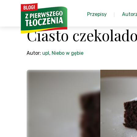
Przepisy
Autor
Ciasto czekolad
Autor:
upl
,
Niebo w gębie