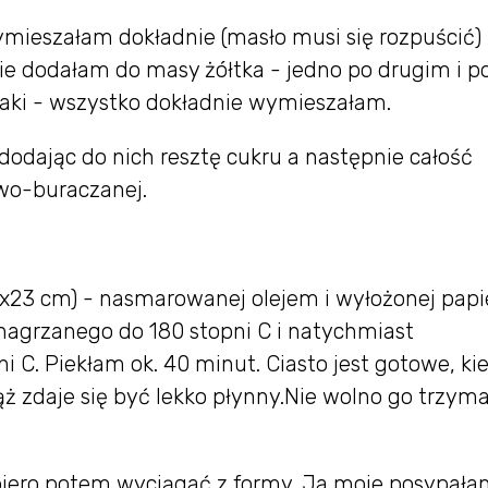
mieszałam dokładnie (masło musi się rozpuścić) 
ie dodałam do masy żółtka - jedno po drugim i p
aki - wszystko dokładnie wymieszałam.
dodając do nich resztę cukru a następnie całość
wo-buraczanej.
3x23 cm) - nasmarowanej olejem i wyłożonej pap
nagrzanego do 180 stopni C i natychmiast
 C. Piekłam ok. 40 minut. Ciasto jest gotowe, ki
iąż zdaje się być lekko płynny.Nie wolno go trzym
piero potem wyciągać z formy. Ja moje posypał