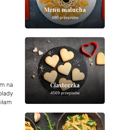
Menu malucha
480 przepisów
Ciasteczka
am na
olady
4569 przepisów
wiłam