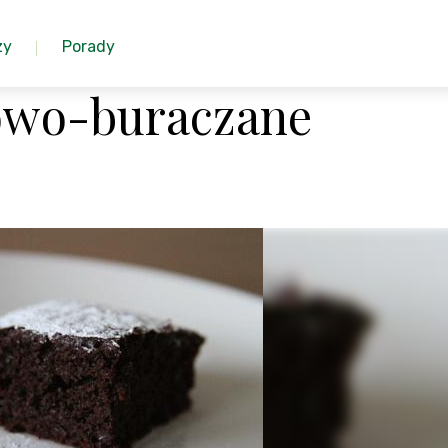
zy
Porady
owo-buraczane