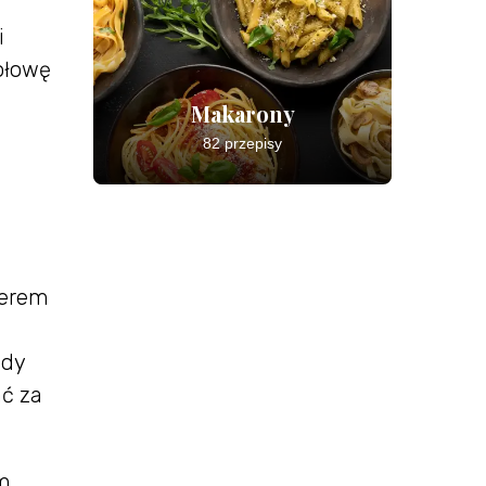
i
ołowę
Makarony
82 przepisy
ierem
edy
ać za
am