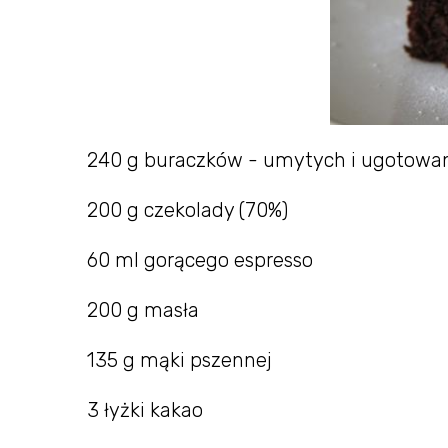
240 g buraczków - umytych i ugotowa
200 g czekolady (70%)
60 ml gorącego espresso
200 g masła
135 g mąki pszennej
3 łyżki kakao