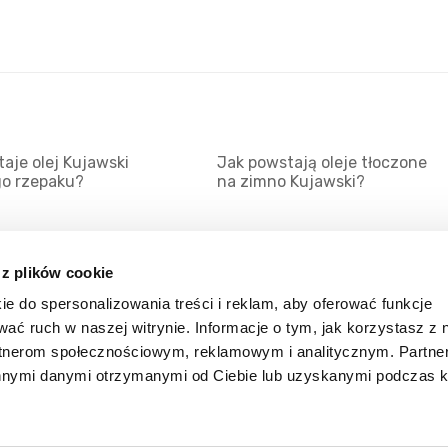
aje olej Kujawski
Jak powstają oleje tłoczone
go rzepaku?
na zimno Kujawski?
 z plików cookie
ie do spersonalizowania treści i reklam, aby oferować funkcje
Mapa serwisu
Kat
wać ruch w naszej witrynie. Informacje o tym, jak korzystasz z 
Kanały RSS
Kon
rtnerom społecznościowym, reklamowym i analitycznym. Partn
innymi danymi otrzymanymi od Ciebie lub uzyskanymi podczas k
Porady
Zal