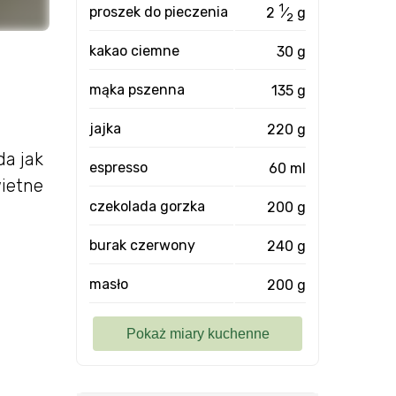
1
proszek do pieczenia
2
⁄
g
2
kakao ciemne
30 g
mąka pszenna
135 g
jajka
220 g
da jak
espresso
60 ml
wietne
czekolada gorzka
200 g
burak czerwony
240 g
masło
200 g