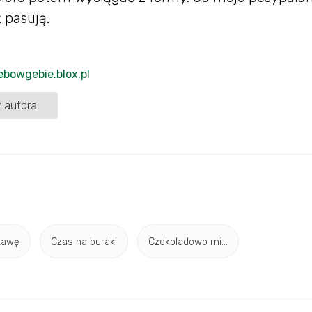
 pasują.
iebowgebie.blox.pl
 autora
kawę
Czas na buraki
Czekoladowo mi...