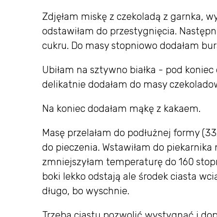
Zdjęłam miskę z czekoladą z garnka, wy
odstawiłam do przestygnięcia. Następn
cukru. Do masy stopniowo dodałam bur
Ubiłam na sztywno białka - pod koniec 
delikatnie dodałam do masy czekolado
Na koniec dodałam mąkę z kakaem.
Masę przelałam do podłużnej formy (3
do pieczenia. Wstawiłam do piekarnika 
zmniejszyłam temperaturę do 160 stopni
boki lekko odstają ale środek ciasta wc
długo, bo wyschnie.
Trzeba ciastu pozwolić wystygnąć i do