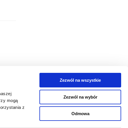
Zezwól na wszystkie
egorie
naszej
Zezwól na wybór
takt
erzy mogą
orzystania z
oguj się
Odmowa