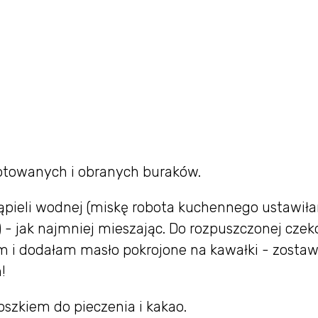
otowanych i obranych buraków.
ąpieli wodnej (miskę robota kuchennego ustawił
- jak najmniej mieszając. Do rozpuszczonej czek
m i dodałam masło pokrojone na kawałki - zosta
!
zkiem do pieczenia i kakao.