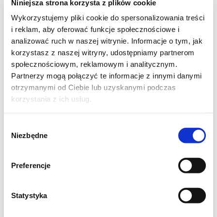
Niniejsza strona korzysta z plików cookie
Wykorzystujemy pliki cookie do spersonalizowania treści
i reklam, aby oferować funkcje społecznościowe i
analizować ruch w naszej witrynie. Informacje o tym, jak
korzystasz z naszej witryny, udostępniamy partnerom
społecznościowym, reklamowym i analitycznym.
Partnerzy mogą połączyć te informacje z innymi danymi
otrzymanymi od Ciebie lub uzyskanymi podczas
korzystania z ich usług.
Wybór
Niezbędne
zgody
Składniki:
Preferencje
½ szklanki cukru
Statystyka
½ szklanki oleju Kujawski 3 Ziarna
½ szklanki dżemu lub powideł