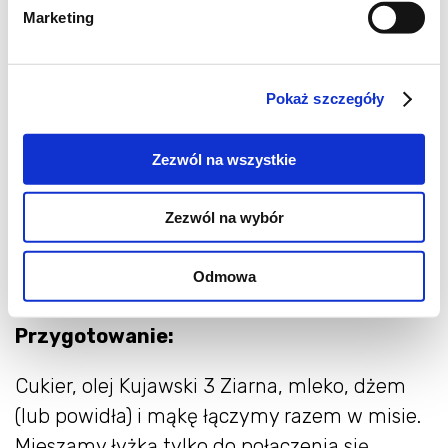
Marketing
1 szklanka mleka
2 szklanki mąki pszennej
½ łyżeczki proszku do pieczenia
Pokaż szczegóły
1 ½ łyżeczki sody
2 duże jajka
Zezwól na wszystkie
2 łyżki gorzkiego kakao
2 garści siekanych orzechów
Zezwól na wybór
20-25 szt. truskawek
Odmowa
Przygotowanie:
Cukier, olej Kujawski 3 Ziarna, mleko, dżem
(lub powidła) i mąkę łączymy razem w misie.
Mieszamy łyżką tylko do połączenia się