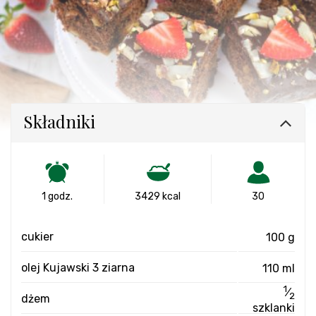
Składniki
1 godz.
3429 kcal
30
cukier
100 g
olej Kujawski 3 ziarna
110 ml
1
⁄
2
dżem
szklanki