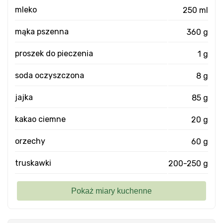
mleko
250 ml
mąka pszenna
360 g
proszek do pieczenia
1 g
soda oczyszczona
8 g
jajka
85 g
kakao ciemne
20 g
orzechy
60 g
truskawki
200-250 g