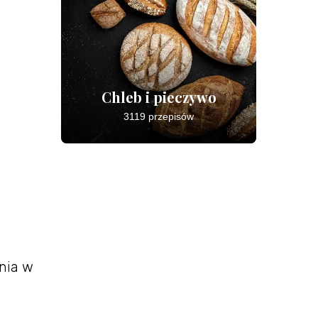
Chleb i pieczywo
3119 przepisów
nia w