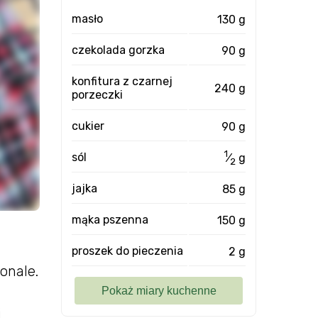
masło
130 g
czekolada gorzka
90 g
konfitura z czarnej
240 g
porzeczki
cukier
90 g
1
sól
⁄
g
2
jajka
85 g
mąka pszenna
150 g
proszek do pieczenia
2 g
onale.
i