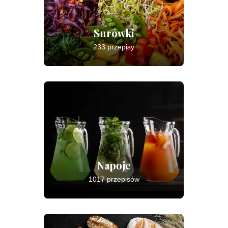
Surówki
233 przepisy
Napoje
1017 przepisów