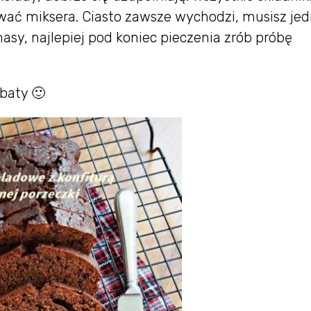
wać miksera. Ciasto zawsze wychodzi, musisz je
y, najlepiej pod koniec pieczenia zrób próbę
rbaty 🙂