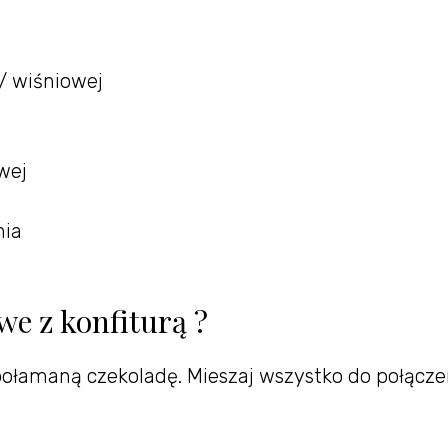
 / wiśniowej
wej
nia
we z konfiturą ?
ołamaną czekoladę. Mieszaj wszystko do połącze