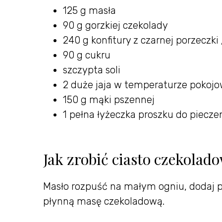
125 g masła
90 g gorzkiej czekolady
240 g konfitury z czarnej porzeczki
90 g cukru
szczypta soli
2 duże jaja w temperaturze pokojo
150 g mąki pszennej
1 pełna łyżeczka proszku do piecze
Jak zrobić ciasto czekolado
Masło rozpuść na małym ogniu, dodaj p
płynną masę czekoladową.