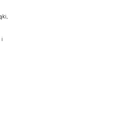
ąki,
 i