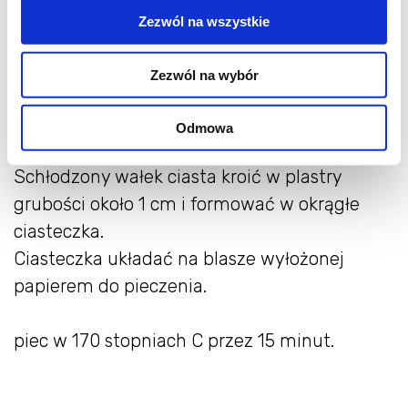
Zezwól na wszystkie
Ciasto przełożyć na blat/stolnicę podsypany
mąką, uformować rulon średnicy około 4-5
Zezwól na wybór
cm. Ciasno owinąć folią spożywczą i włożyć
na 30 minut do lodówki.
Odmowa
Schłodzony wałek ciasta kroić w plastry
grubości około 1 cm i formować w okrągłe
ciasteczka.
Ciasteczka układać na blasze wyłożonej
papierem do pieczenia.
piec w 170 stopniach C przez 15 minut.