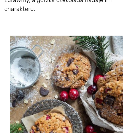
żurawiny, a gorzka czekolada nadaje im
charakteru.