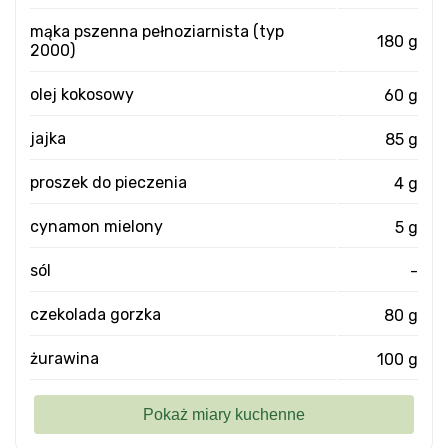
mąka pszenna pełnoziarnista (typ
180 g
2000)
olej kokosowy
60 g
jajka
85 g
proszek do pieczenia
4 g
cynamon mielony
5 g
sól
-
czekolada gorzka
80 g
żurawina
100 g