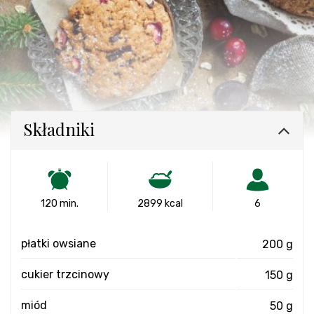
Składniki
120 min.
2899 kcal
6
płatki owsiane
200 g
cukier trzcinowy
150 g
miód
50 g