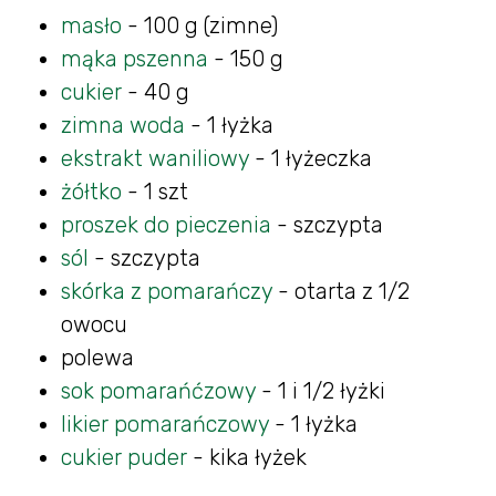
masło
- 100 g (zimne)
mąka pszenna
- 150 g
cukier
- 40 g
zimna woda
- 1 łyżka
ekstrakt waniliowy
- 1 łyżeczka
żółtko
- 1 szt
proszek do pieczenia
- szczypta
sól
- szczypta
skórka z pomarańczy
- otarta z 1/2
owocu
polewa
sok pomarańćzowy
- 1 i 1/2 łyżki
likier pomarańczowy
- 1 łyżka
cukier puder
- kika łyżek