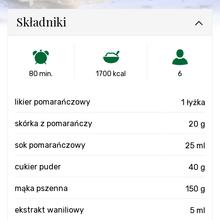
Składniki
80 min.
1700 kcal
6
likier pomarańczowy
1 łyżka
skórka z pomarańczy
20 g
sok pomarańczowy
25 ml
cukier puder
40 g
mąka pszenna
150 g
ekstrakt waniliowy
5 ml