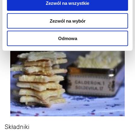
Zezwól na wszystkie
Ciasteczka maślane z polewą pomarańczową
Zezwól na wybór
Agata
, 14 stycznia 2013
Odmowa
Składniki