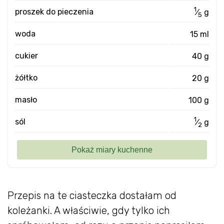
1
proszek do pieczenia
⁄
g
5
woda
15 ml
cukier
40 g
żółtko
20 g
masło
100 g
1
sól
⁄
g
2
Przepis na te ciasteczka dostałam od
koleżanki. A właściwie, gdy tylko ich