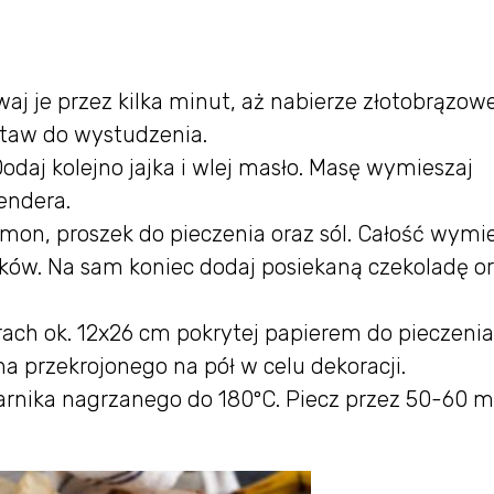
aj je przez kilka minut, aż nabierze złotobrązowe
taw do wystudzenia.
odaj kolejno jajka i wlej masło. Masę wymieszaj
endera.
mon, proszek do pieczenia oraz sól. Całość wymi
ików. Na sam koniec dodaj posiekaną czekoladę o
ach ok. 12x26 cm pokrytej papierem do pieczenia
a przekrojonego na pół w celu dekoracji.
rnika nagrzanego do 180ºC. Piecz przez 50-60 m