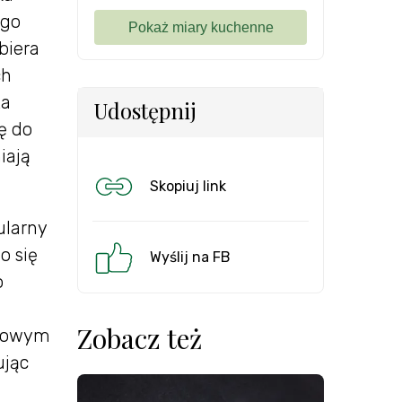
ego
biera
ch
ta
Udostępnij
ę do
iają
Skopiuj link
ularny
o się
Wyślij na FB
o
Zobacz też
tkowym
ując