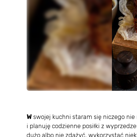
W
swojej kuchni staram się niczego nie
i planuję codzienne posiłki z wyprzedz
dużo albo nie zdążyć, wykorzystać niek