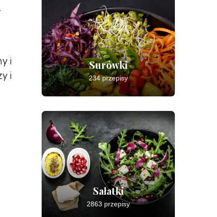
.
y i
Surówki
y i
234 przepisy
Sałatki
2863 przepisy