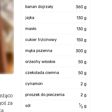
banan dojrzały
360 g
jajka
130 g
masło
130 g
cukier trzcinowy
150 g
mąka pszenna
300 g
orzechy włoskie
50 g
czekolada ciemna
50 g
cynamon
2 g
proszek do pieczenia
2 g
ieżąco
goś za
1
sól
⁄
g
2
ka