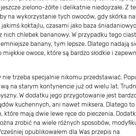
jeszcze zielono-żółte i delikatnie niedojrzałe. Z t
y na wykorzystanie tych owoców, gdy skórka na
 jakimś koktajlu, czasami jako baza śniadaniowy
 z nich chlebek bananowy. W przypadku tego cias
emniejsze banany, tym lepsze. Dlatego nadają si
o miękkie owoce, które są bardzo słodkie i zapewn
nie trzeba specjalnie nikomu przedstawiać. Pop
awą na starym kontynencie już od wielu lat. Trudn
i pyszny. W dodatku jego przygotowanie jest bardz
ądów kuchennych, ani nawet miksera. Dlatego to
ób, które mają dwie lewe ręce do pieczenia. Doda
ożna zrobić na wiele różnych sposobów, modyfik
 Wcześniej opublikowałem dla Was przepis na