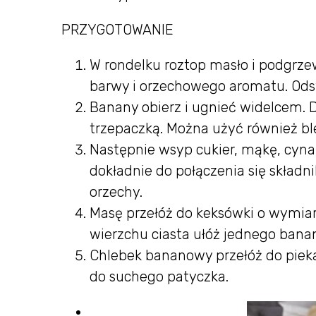
PRZYGOTOWANIE
W rondelku roztop masło i podgrzew
barwy i orzechowego aromatu. Ods
Banany obierz i ugnieć widelcem. D
trzepaczką. Można użyć również bl
Następnie wsyp cukier, mąkę, cyna
dokładnie do połączenia się składn
orzechy.
Masę przełóż do keksówki o wymiar
wierzchu ciasta ułóż jednego banan
Chlebek bananowy przełóż do pieka
do suchego patyczka.