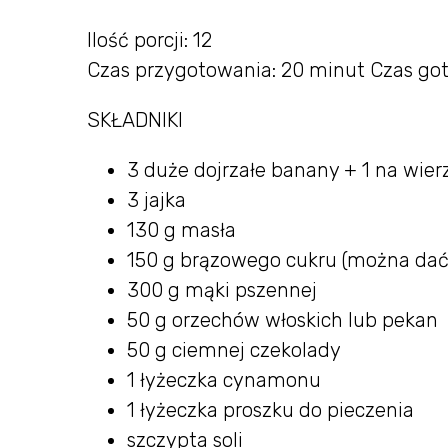
Ilość porcji: 12
Czas przygotowania: 20 minut Czas got
SKŁADNIKI
3 duże dojrzałe banany + 1 na wier
3 jajka
130 g masła
150 g brązowego cukru (można dać
300 g mąki pszennej
50 g orzechów włoskich lub pekan
50 g ciemnej czekolady
1 łyżeczka cynamonu
1 łyżeczka proszku do pieczenia
szczypta soli