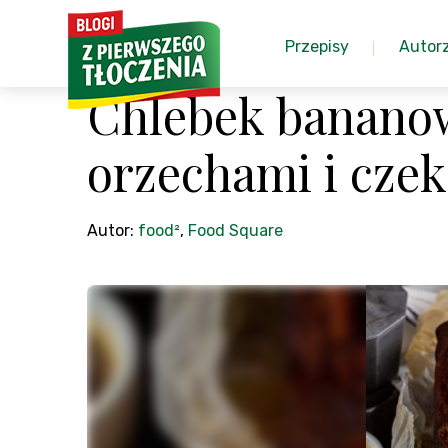
Przepisy
Autor
Chlebek banano
orzechami i cze
Autor:
food²
,
Food Square