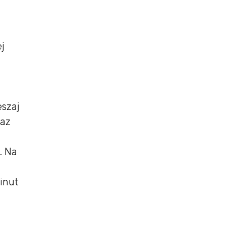
j
eszaj
raz
. Na
inut