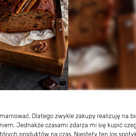
 marnować. Dlatego zwykle zakupy realizuję na b
eniem. Jednakże czasami zdarza mi się kupić cze
tórych produktów na czas. Niestety ten los spoty