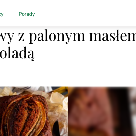
zy
Porady
wy z palonym masłe
koladą