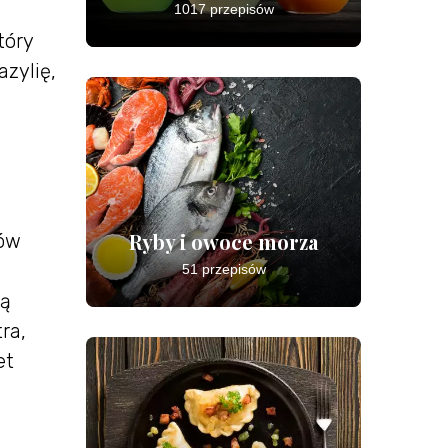
1017 przepisów
tóry
azylię,
Ryby i owoce morza
ków
51 przepisów
ią
ra,
et