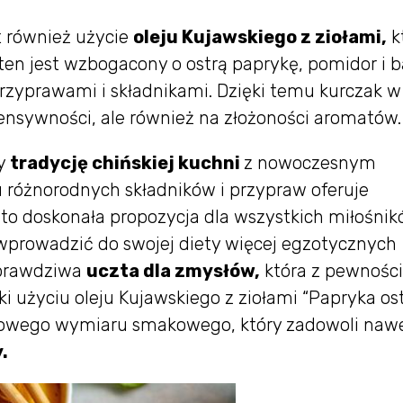
t również użycie
oleju Kujawskiego z ziołami,
k
ten jest wzbogacony o ostrą paprykę, pomidor i b
przyprawami i składnikami. Dzięki temu kurczak w
tensywności, ale również na złożoności aromatów.
y
tradycję chińskiej kuchni
z nowoczesnym
u różnorodnych składników i przypraw oferuje
t to doskonała propozycja dla wszystkich miłośni
ą wprowadzić do swojej diety więcej egzotycznych
 prawdziwa
uczta dla zmysłów,
która z pewnośc
ki użyciu oleju Kujawskiego z ziołami “Papryka ost
tkowego wymiaru smakowego, który zadowoli naw
.