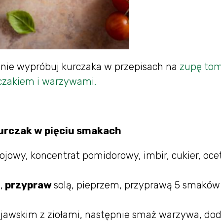
cznie wypróbuj kurczaka w przepisach na
zupę to
czakiem i warzywami.
kurczak w pięciu smakach
sojowy, koncentrat pomidorowy, imbir, cukier, oce
,
przypraw
solą, pieprzem, przyprawą 5 smaków 
Kujawskim z ziołami, następnie smaż warzywa, dod