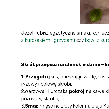
Jeżeli lubisz egzotyczne smaki, konie
z kurczakiem i grzybami
czy
bowl z kur
Skrót przepisu na chińskie danie – 
1.
Przygotuj
sos, mieszając wodę, sos 
ryżowy i połowę skrobi.
2.Warzywa i kurczaka
pokrój
na kawałki
pozostałą skrobią.
3.
Smaż
mięso na złoty kolor na oleju 