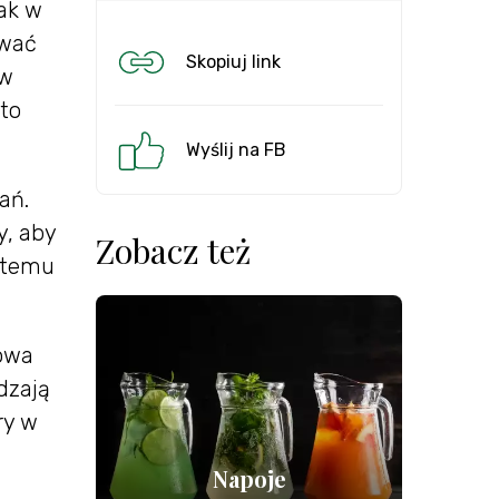
ak w
awać
Skopiuj link
 w
 to
Wyślij na FB
ań.
y, aby
Zobacz też
i temu
owa
dzają
ry w
Napoje