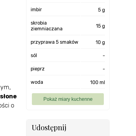
imbir
5 g
skrobia
15 g
ziemniaczana
przyprawa 5 smaków
10 g
sól
-
pieprz
-
woda
100 ml
wym,
 słone
ści o
Udostępnij