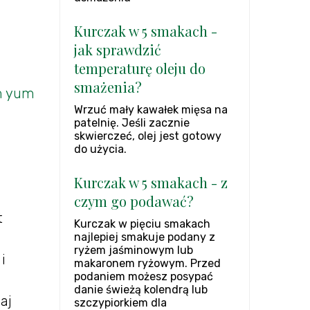
Kurczak w 5 smakach -
jak sprawdzić
temperaturę oleju do
smażenia?
m yum
Wrzuć mały kawałek mięsa na
patelnię. Jeśli zacznie
skwierczeć, olej jest gotowy
do użycia.
Kurczak w 5 smakach - z
czym go podawać?
t
Kurczak w pięciu smakach
najlepiej smakuje podany z
ryżem jaśminowym lub
i
makaronem ryżowym. Przed
podaniem możesz posypać
danie świeżą kolendrą lub
aj
szczypiorkiem dla