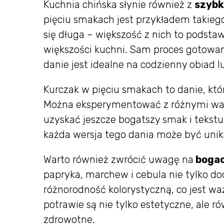
Kuchnia chińska słynie również z
szybk
pięciu smakach jest przykładem takieg
się długa – większość z nich to podst
większości kuchni. Sam proces gotowani
danie jest idealne na codzienny obiad lu
Kurczak w pięciu smakach to danie, k
Można eksperymentować z różnymi warz
uzyskać jeszcze bogatszy smak i tekstu
każda wersja tego dania może być unik
Warto również zwrócić uwagę na
boga
papryka, marchew i cebula nie tylko d
różnorodność kolorystyczną, co jest wa
potrawie są nie tylko estetyczne, ale 
zdrowotne.