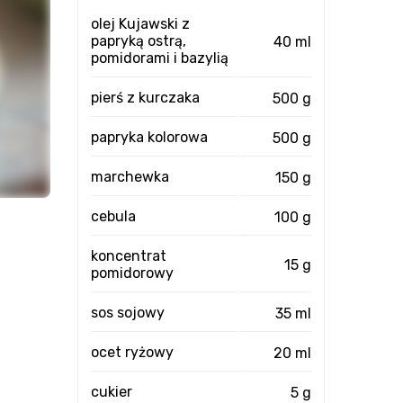
olej Kujawski z
papryką ostrą,
40 ml
pomidorami i bazylią
pierś z kurczaka
500 g
papryka kolorowa
500 g
marchewka
150 g
cebula
100 g
koncentrat
15 g
pomidorowy
sos sojowy
35 ml
ocet ryżowy
20 ml
cukier
5 g