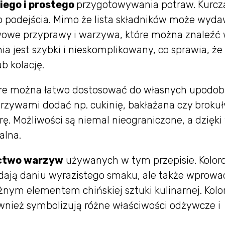
iego i prostego
przygotowywania potraw. Kurcz
o podejścia. Mimo że lista składników może wyd
awowe przyprawy i warzywa, które można znaleźć
a jest szybki i nieskomplikowany, co sprawia, że
b kolację.
tóre można łatwo dostosować do własnych upodob
ywami dodać np. cukinię, bakłażana czy brokuł
rę. Możliwości są niemal nieograniczone, a dzięk
alna.
ctwo warzyw
używanych w tym przepisie. Kolor
odają daniu wyrazistego smaku, ale także wprowa
żnym elementem chińskiej sztuki kulinarnej. Kolo
również symbolizują różne właściwości odżywcze i