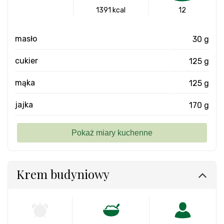
-
1391 kcal
12
masło
30 g
cukier
125 g
mąka
125 g
jajka
170 g
Krem budyniowy