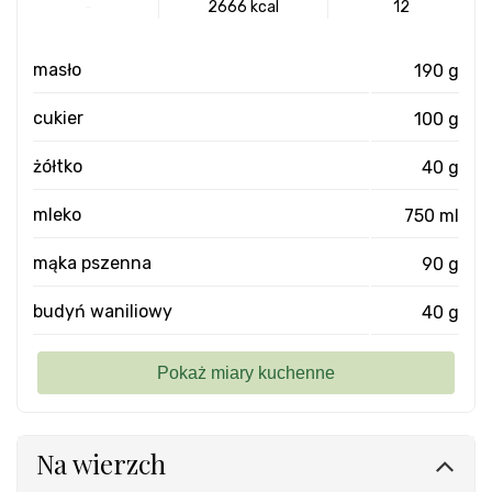
-
2666 kcal
12
masło
190 g
cukier
100 g
żółtko
40 g
mleko
750 ml
mąka pszenna
90 g
budyń waniliowy
40 g
Na wierzch