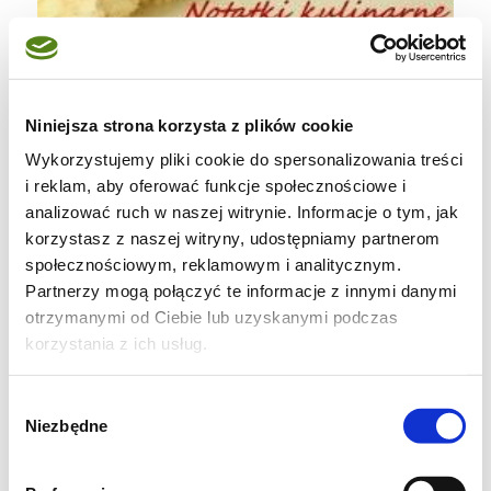
Najlepsze są najprostsze ciasta...
Niniejsza strona korzysta z plików cookie
Wykorzystujemy pliki cookie do spersonalizowania treści
i reklam, aby oferować funkcje społecznościowe i
Biszkopt genueński według Michaela Roux:
analizować ruch w naszej witrynie. Informacje o tym, jak
korzystasz z naszej witryny, udostępniamy partnerom
Składniki:
społecznościowym, reklamowym i analitycznym.
Partnerzy mogą połączyć te informacje z innymi danymi
otrzymanymi od Ciebie lub uzyskanymi podczas
4 jajka
korzystania z ich usług.
125 g drobnego cukru
125 g mąki
Wybór
30 g roztopionego masła
Niezbędne
zgody
Piekarnik nagrzać do 190 stopni C.