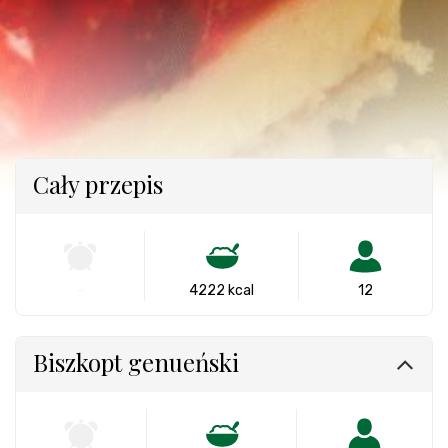
Cały przepis
-
4222 kcal
12
Biszkopt genueński