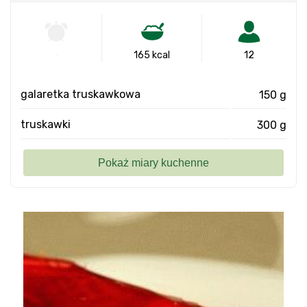
-
165 kcal
12
galaretka truskawkowa
150 g
truskawki
300 g