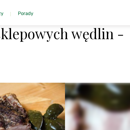
zy
Porady
sklepowych wędlin -