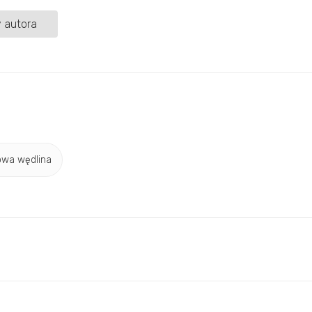
 autora
wa wędlina