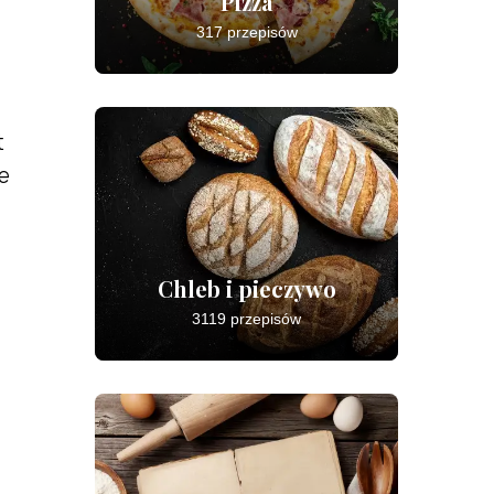
Pizza
317 przepisów
t
e
Chleb i pieczywo
3119 przepisów