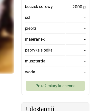
boczek surowy
2000 g
sól
-
pieprz
-
majeranek
-
papryka słodka
-
musztarda
-
woda
-
Udostępnij