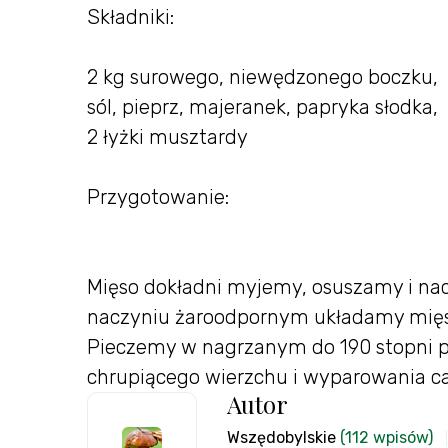
Składniki:
2 kg surowego, niewędzonego boczku,
sól, pieprz, majeranek, papryka słodka,
2 łyżki musztardy
Przygotowanie:
Mięso dokładni myjemy, osuszamy i n
naczyniu żaroodpornym układamy mięs
Pieczemy w nagrzanym do 190 stopni pie
chrupiącego wierzchu i wyparowania ca
Autor
Wszędobylskie
(112 wpisów)