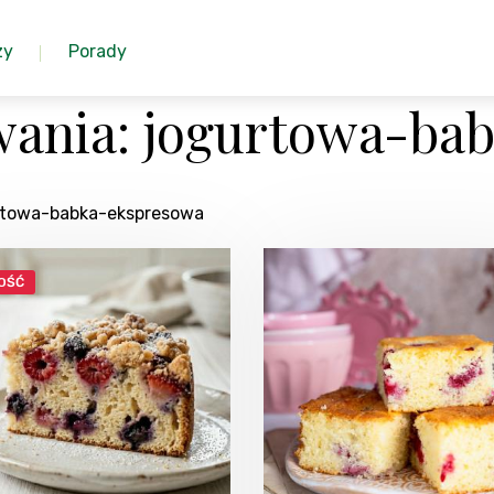
zy
Porady
wania: jogurtowa-ba
urtowa-babka-ekspresowa
OŚĆ