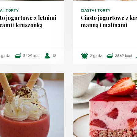
A I TORTY
CIASTA I TORTY
to jogurtowe z letnimi
Ciasto jogurtowe z ka
cami i kruszonką
manną i malinami
1 godz.
3429 kcal
12
2 godz.
2569 kcal