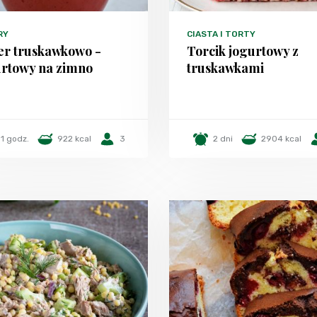
RY
CIASTA I TORTY
er truskawkowo -
Torcik jogurtowy z
urtowy na zimno
truskawkami
1 godz.
922 kcal
3
2 dni
2904 kcal