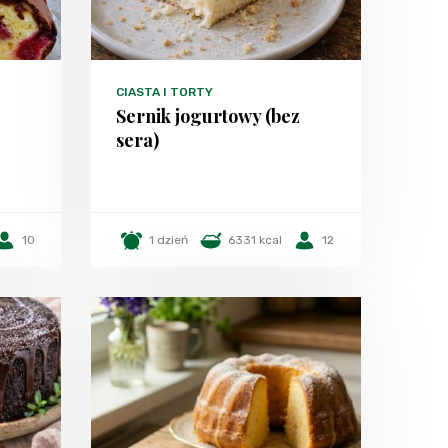
CIASTA I TORTY
Sernik jogurtowy (bez
sera)
10
1 dzień
6331 kcal
12