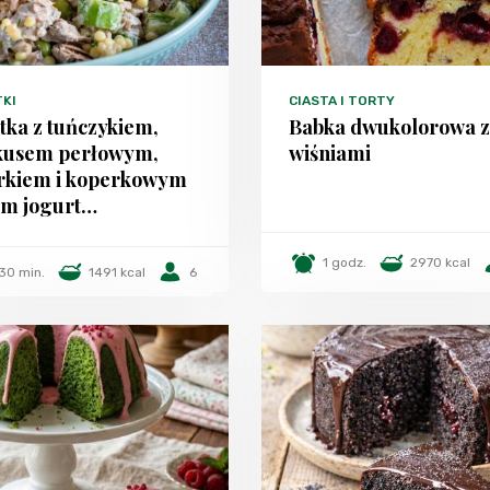
TKI
CIASTA I TORTY
tka z tuńczykiem,
Babka dwukolorowa z
kusem perłowym,
wiśniami
rkiem i koperkowym
em jogurt…
1 godz.
2970 kcal
30 min.
1491 kcal
6