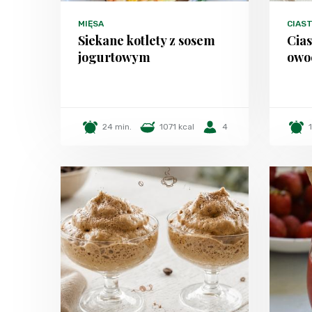
MIĘSA
CIAST
Siekane kotlety z sosem
Cias
jogurtowym
owo
24 min.
1071 kcal
4