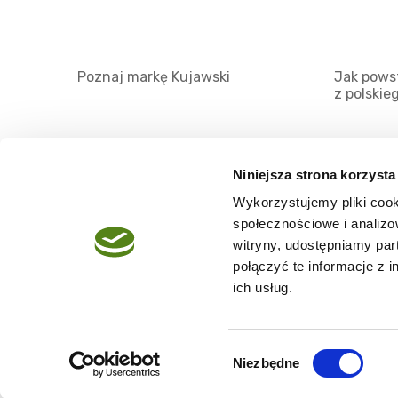
Poznaj markę Kujawski
Jak powst
z polskie
Niniejsza strona korzysta
Wykorzystujemy pliki cook
O serwisie
społecznościowe i analizo
Regulamin
witryny, udostępniamy pa
połączyć te informacje z 
Polityka prywatności
ich usług.
Wybór
Niezbędne
Copyright @2026 zpierwszegotloczenia.pl
zgody