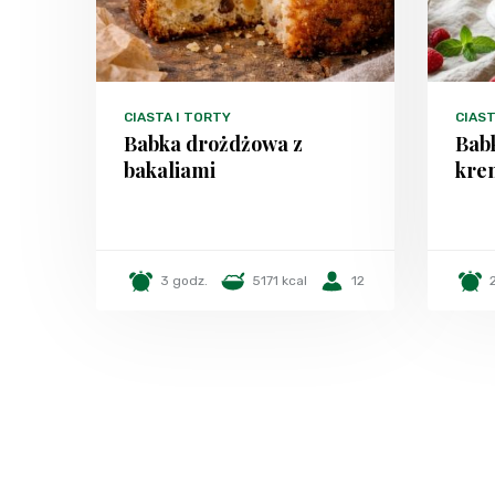
CIASTA I TORTY
CIAST
Babka drożdżowa z
Bab
bakaliami
kre
3 godz.
5171 kcal
12