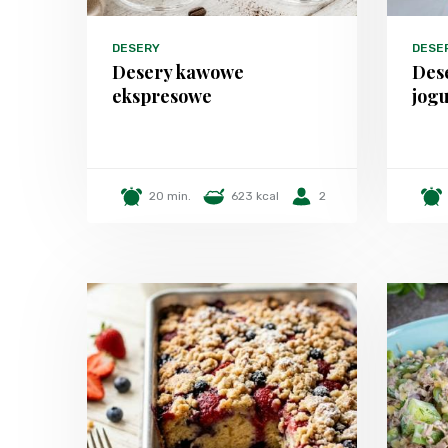
DESERY
DESE
Desery kawowe
Des
ekspresowe
jog
20 min.
623 kcal
2