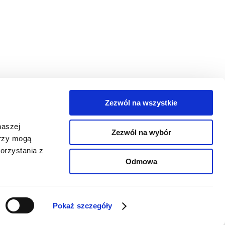
Zezwól na wszystkie
egorie
naszej
Zezwól na wybór
takt
erzy mogą
orzystania z
oguj się
Odmowa
Pokaż szczegóły