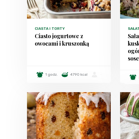
CIASTA I TORTY
SAŁA
Ciasto jogurtowe z
Sała
owocami i kruszonką
kus
ogó
sos
1 godz.
4790 kcal
-