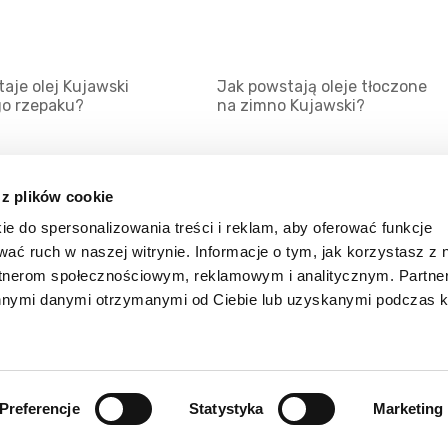
aje olej Kujawski
Jak powstają oleje tłoczone
go rzepaku?
na zimno Kujawski?
 z plików cookie
ie do spersonalizowania treści i reklam, aby oferować funkcje
Mapa serwisu
Kat
wać ruch w naszej witrynie. Informacje o tym, jak korzystasz z 
Kanały RSS
Kon
rtnerom społecznościowym, reklamowym i analitycznym. Partn
innymi danymi otrzymanymi od Ciebie lub uzyskanymi podczas k
Porady
Zal
Preferencje
Statystyka
Marketing