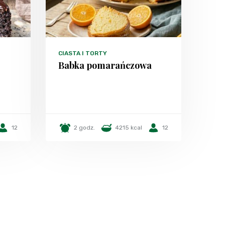
CIASTA I TORTY
Babka pomarańczowa
12
2 godz.
4215 kcal
12