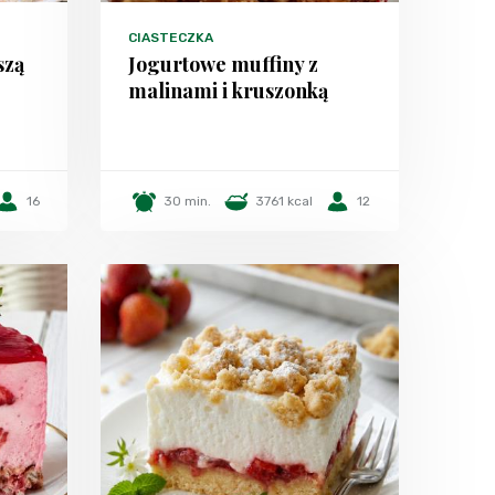
CIASTECZKA
szą
Jogurtowe muffiny z
malinami i kruszonką
16
30 min.
3761 kcal
12