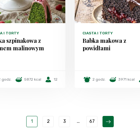
A I TORTY
CIASTA I TORTY
ka szpinakowa z
Babka makowa z
mem malinowym
powidłami
2 godz.
5872 kcal
12
2 godz.
3971 kcal
1
2
3
...
67