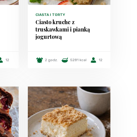
CIASTA I TORTY
Ciasto kruche z
truskawkami i pianką
jogurtową
12
2 godz.
5281 kcal
12