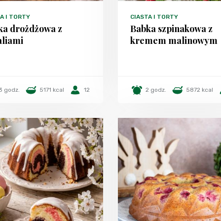
A I TORTY
CIASTA I TORTY
ka drożdżowa z
Babka szpinakowa z
aliami
kremem malinowym
3 godz.
5171 kcal
12
2 godz.
5872 kcal