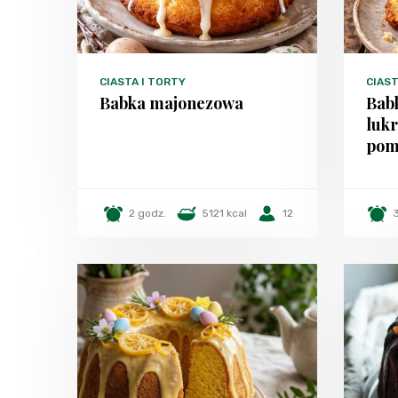
CIASTA I TORTY
CIAST
Babka majonezowa
Bab
lukr
pom
2 godz.
5121 kcal
12