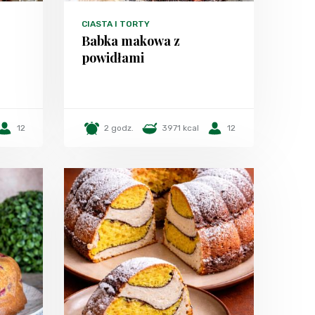
CIASTA I TORTY
Babka makowa z
powidłami
12
2 godz.
3971 kcal
12