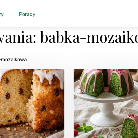
zy
Porady
wania: babka-mozai
a-mozaikowa