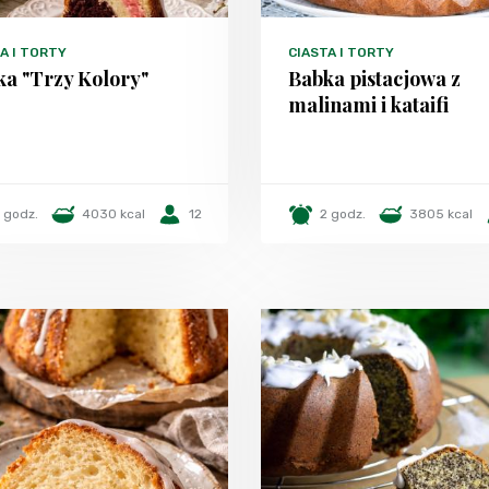
A I TORTY
CIASTA I TORTY
ka "Trzy Kolory"
Babka pistacjowa z
malinami i kataifi
 godz.
4030 kcal
12
2 godz.
3805 kcal