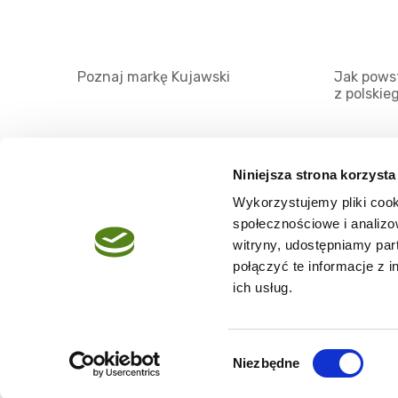
Poznaj markę Kujawski
Jak powst
z polskie
Niniejsza strona korzysta
Wykorzystujemy pliki cook
O serwisie
społecznościowe i analizo
Regulamin
witryny, udostępniamy pa
połączyć te informacje z 
Polityka prywatności
ich usług.
Wybór
Niezbędne
Copyright @2026 zpierwszegotloczenia.pl
zgody