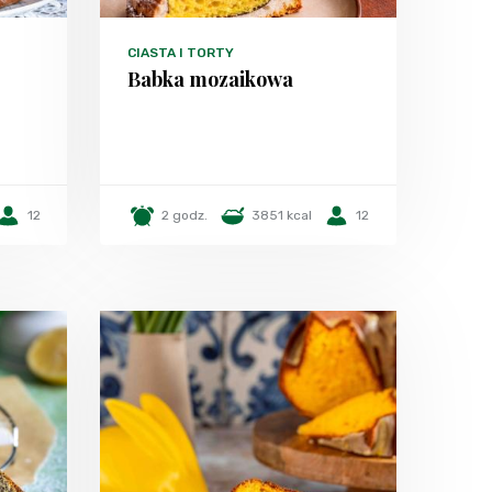
CIASTA I TORTY
Babka mozaikowa
12
2 godz.
3851 kcal
12