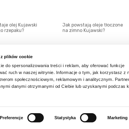
aje olej Kujawski
Jak powstają oleje tłoczone
go rzepaku?
na zimno Kujawski?
 z plików cookie
ie do spersonalizowania treści i reklam, aby oferować funkcje
Mapa serwisu
Kat
wać ruch w naszej witrynie. Informacje o tym, jak korzystasz z 
Kanały RSS
Kon
rtnerom społecznościowym, reklamowym i analitycznym. Partn
innymi danymi otrzymanymi od Ciebie lub uzyskanymi podczas k
Porady
Zal
Preferencje
Statystyka
Marketing