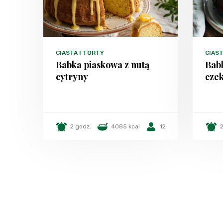
CIASTA I TORTY
CIAST
Babka piaskowa z nutą
Bab
cytryny
cze
2 godz.
4085 kcal
12
2