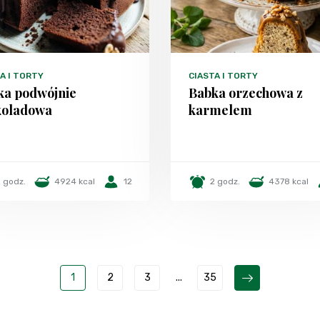
A I TORTY
CIASTA I TORTY
ka podwójnie
Babka orzechowa z
koladowa
karmelem
 godz.
4924 kcal
12
2 godz.
4378 kcal
1
2
3
...
35