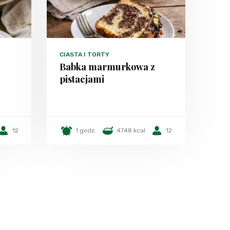
CIASTA I TORTY
Babka marmurkowa z
pistacjami
12
1 godz.
4748 kcal
12