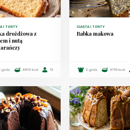
A I TORTY
CIASTA I TORTY
ka drożdżowa z
Babka makowa
em i nutą
arańczy
3 godz.
4814 kcal
12
2 godz.
4718 kcal