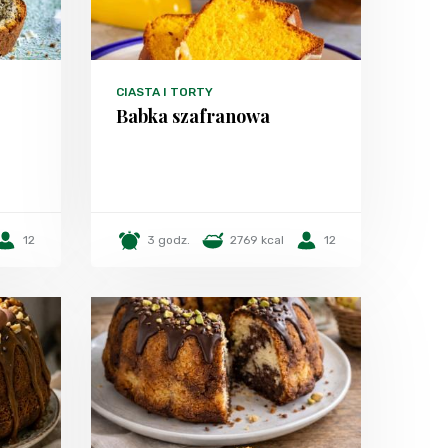
CIASTA I TORTY
Babka szafranowa
12
3 godz.
2769 kcal
12