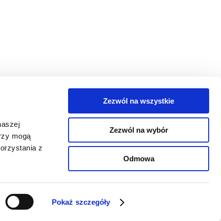
Zezwól na wszystkie
egorie
naszej
Zezwól na wybór
takt
erzy mogą
orzystania z
oguj się
Odmowa
Pokaż szczegóły