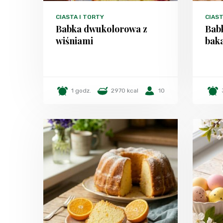
CIASTA I TORTY
CIAST
Babka dwukolorowa z
Bab
wiśniami
bak
1 godz.
2970 kcal
10