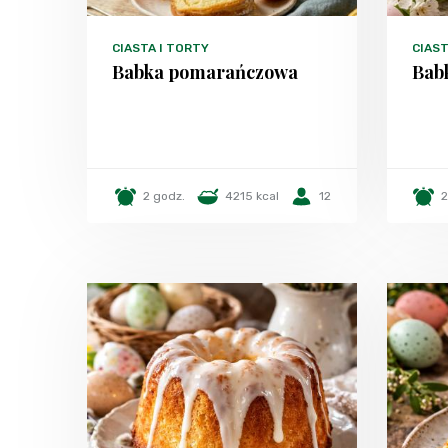
CIASTA I TORTY
CIAST
Babka pomarańczowa
Bab
2 godz.
4215 kcal
12
2