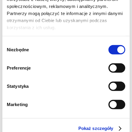
społecznościowym, reklamowym i analitycznym.
Partnerzy mogą połączyć te informacje z innymi danymi
otrzymanymi od Ciebie lub uzyskanymi podczas
korzystania z ich usług.
Wybór
Niezbędne
zgody
Zupa pomidorowa ze świeżych pomidorów z
dodatkiem młodej włoszczyzny.
Preferencje
Składniki:
Statystyka
1 kg pomidorów
Marketing
1 pęk młodej włoszczyzny
sól i pieprz do smaku
Pokaż szczegóły