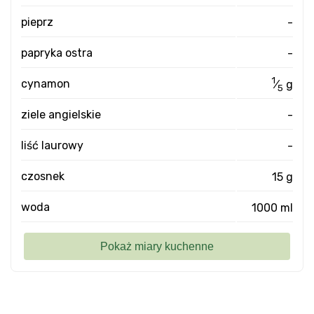
pieprz
-
papryka ostra
-
1
cynamon
⁄
g
5
ziele angielskie
-
liść laurowy
-
czosnek
15 g
woda
1000 ml