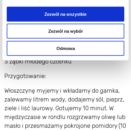
papryka ostra do smaku
Zezwól na wszystkie
oliwa z oliwek lub masło ( 2 łyżki)
Zezwól na wybór
szczypta cynamonu
ziele i lisć laurowy
Odmowa
3 ząbki młodego czosnku
Przygotowanie:
Włoszczynę myjemy i wkładamy do garnka,
zalewamy litrem wody, dodajemy sól, pieprz,
ziele i liść laurowy. Gotujemy 10 minut. W
międzyczasie w rondlu rozgrzwamy oliwę lub
masło i przesmażamy pokrojone pomidory (10