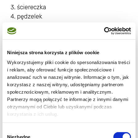
ściereczka
pędzelek
waga kuchenna
Przepis:
1. Do misy wsypujemy mąkę, dodajemy
Niniejsza strona korzysta z plików cookie
cukier, jajko, sól. Wlewamy stopniowo letnie
Wykorzystujemy pliki cookie do spersonalizowania treści
mleko i wyrabiamy ciasto mikserem ok. 3
i reklam, aby oferować funkcje społecznościowe i
minuty. Następnie dodajemy po kawałeczku
analizować ruch w naszej witrynie. Informacje o tym, jak
korzystasz z naszej witryny, udostępniamy partnerom
zimnego masła i wyrabiamy ciasto jeszcze 2-
społecznościowym, reklamowym i analitycznym.
3 minuty, aż wszystkie składniki dokładnie się
Partnerzy mogą połączyć te informacje z innymi danymi
połączą.
otrzymanymi od Ciebie lub uzyskanymi podczas
2. Tak przygotowane ciasto przekładamy do
korzystania z ich usług.
misy, przykrywamy ściereczką i zostawiamy
Wybór
w ciepłym miejscu na godzinę. W tym czasie
Niezbędne