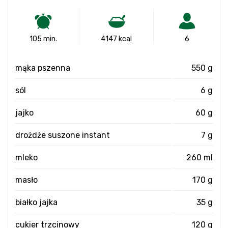
105 min.
4147 kcal
6
mąka pszenna
550 g
sól
6 g
jajko
60 g
drożdże suszone instant
7 g
mleko
260 ml
masło
170 g
białko jajka
35 g
cukier trzcinowy
120 g