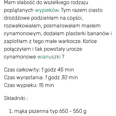
Mam słabość do wszelkiego rodzaju
poplątanych
wypieków
. Tym razem ciasto
drożdżowe podzieliłam na części,
rozwałkowałam, posmarowałam masłem
cynamonowym, dodałam plasterki bananów i
zaplotłam z tego małe warkocze. Końce
połączyłam i tak powstały urocze
cynamonowe
wianuszki
?
Czas całkowity:
1
godz
45
min
Czas wyrastania:
1
godz
30
min
Czas wypieku:
15
min
Składniki :
mąka pszenna typ 650 - 550 g