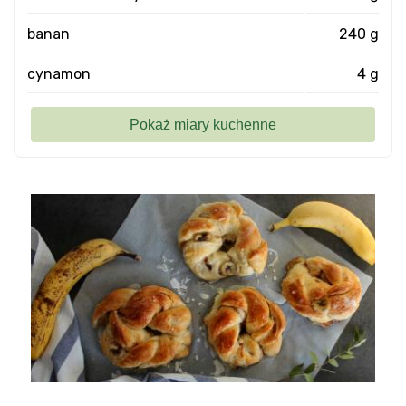
banan
240 g
cynamon
4 g