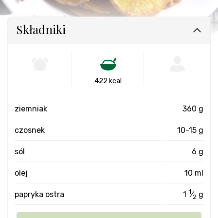
Składniki
-
422 kcal
-
ziemniak
360 g
czosnek
10-15 g
sól
6 g
olej
10 ml
1
papryka ostra
1
⁄
g
2