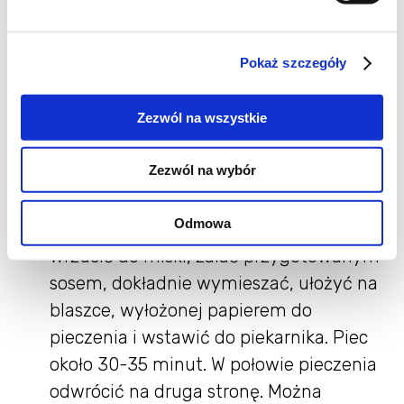
Wykonanie:
Pokaż szczegóły
piekarnik nagrzać do 220`C
obrane ząbki czosnku posiekać i
Zezwól na wszystkie
rozetrzeć z solą, dokładnie wymieszać z
papryką i olejem
Zezwól na wybór
obrane lub pozostawione w łupinach
ziemniaki pokroić w 0,5 cm plasterki i
Odmowa
osuszyć na papierowym ręczniku.
Wrzucić do miski, zalać przygotowanym
sosem, dokładnie wymieszać, ułożyć na
blaszce, wyłożonej papierem do
pieczenia i wstawić do piekarnika. Piec
około 30-35 minut. W połowie pieczenia
odwrócić na druga stronę. Można