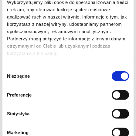
Wykorzystujemy pliki cookie do spersonalizowania treści
i reklam, aby oferować funkcje społecznościowe i
analizować ruch w naszej witrynie. Informacje o tym, jak
korzystasz z naszej witryny, udostępniamy partnerom
społecznościowym, reklamowym i analitycznym.
Partnerzy mogą połączyć te informacje z innymi danymi
otrzymanymi od Ciebie lub uzyskanymi podczas
korzystania z ich usług.
Wybór
Niezbędne
zgody
4 duże ziemniaki
2-3 ząbki czosnku
Preferencje
1 łyżeczka soli
2 łyżki oleju
Statystyka
1/2 łyżeczki papryki ostrej lub słodkiej wg
upodobań
Marketing