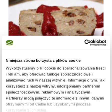
Niniejsza strona korzysta z plików cookie
- 1 szklanka kaszy jaglanej
Wykorzystujemy pliki cookie do spersonalizowania treści
(suchej),
i reklam, aby oferować funkcje społecznościowe i
analizować ruch w naszej witrynie. Informacje o tym, jak
- ok 60 g wiórków
korzystasz z naszej witryny, udostępniamy partnerom
kokosowych,
społecznościowym, reklamowym i analitycznym.
- duża garść rodzynek,
Partnerzy mogą połączyć te informacje z innymi danymi
- 6 śliwek suszonych,
otrzymanymi od Ciebie lub uzyskanymi podczas
korzystania z ich usług.