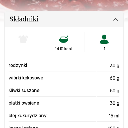
Składniki
-
1410 kcal
1
rodzynki
30 g
wiórki kokosowe
60 g
śliwki suszone
50 g
płatki owsiane
30 g
olej kukurydziany
15 ml