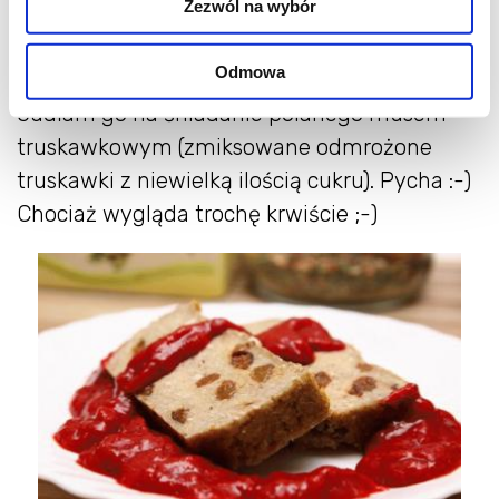
Zezwól na wybór
np. manną).
Zapiekać ok 30 minut w piekarniku
Odmowa
nagrzanym do 150 stopni.
Jadłam go na śniadanie polanego musem
truskawkowym (zmiksowane odmrożone
truskawki z niewielką ilością cukru). Pycha :-)
Chociaż wygląda trochę krwiście ;-)