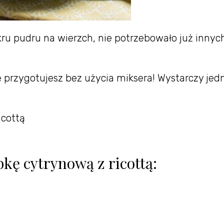
kru pudru na wierzch, nie potrzebowało już innyc
kę przygotujesz bez użycia miksera! Wystarczy jed
icottą
kę cytrynową z ricottą: