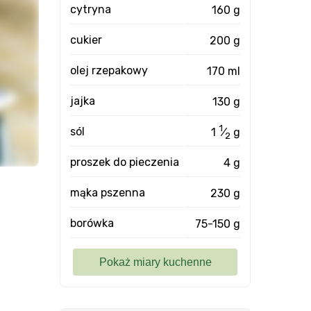
cytryna
160 g
cukier
200 g
olej rzepakowy
170 ml
jajka
130 g
1
sól
1
⁄
g
2
proszek do pieczenia
4 g
mąka pszenna
230 g
borówka
75-150 g