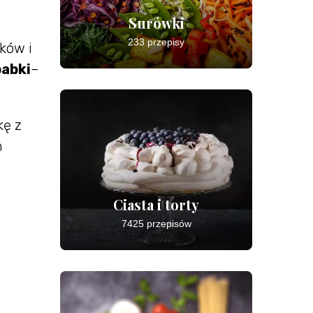
Surówki
233 przepisy
aków i
babki
–
kę z
m
Ciasta i torty
7425 przepisów