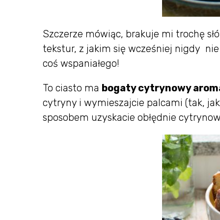
Szczerze mówiąc, brakuje mi trochę słów
tekstur, z jakim się wcześniej nigdy ni
coś wspaniałego!
To ciasto ma
bogaty cytrynowy arom
cytryny i wymieszajcie palcami (tak, ja
sposobem uzyskacie obłędnie cytrynową