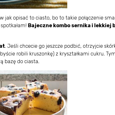
 jak opisać to ciasto, bo to takie połączenie sm
e spotkałam!
Bajeczne kombo sernika i lekkiej 
at
. Jeśli chcecie go jeszcze podbić, otrzyjcie skór
kbyście robili kruszonkę) z kryształkami cukru. Ty
 bazę do ciasta.