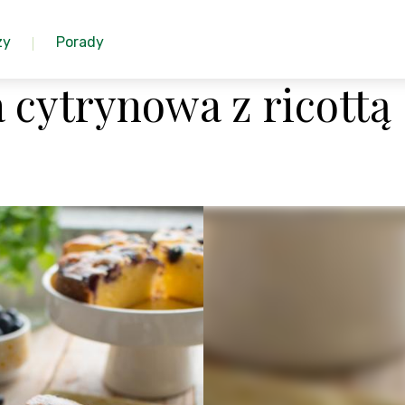
zy
Porady
 cytrynowa z ricottą