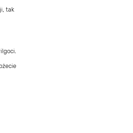
i, tak
lgoci.
ożecie
.