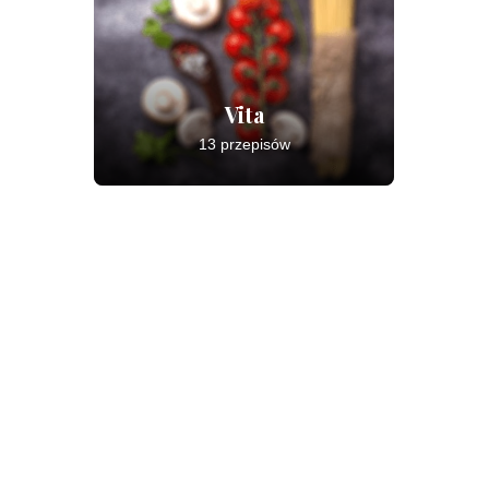
Vita
13 przepisów