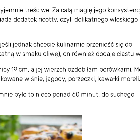
zyjemnie treściwe. Za całą magię jego konsystencj
iada dodatek ricotty, czyli delikatnego włoskiego
eśli jednak chcecie kulinarnie przenieść się do
katną w smaku oliwę), on również dodaje ciastu wi
icy 19 cm, a jej wierzch ozdobiłam borówkami. M
owane wiśnie, jagody, porzeczki, kawałki moreli
 mnie było to nieco ponad 60 minut, do suchego