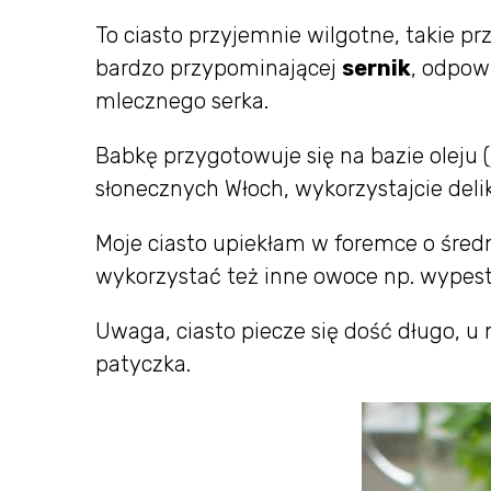
To ciasto przyjemnie wilgotne, takie pr
bardzo przypominającej
sernik
, odpow
mlecznego serka.
Babkę przygotowuje się na bazie oleju (j
słonecznych Włoch, wykorzystajcie deli
Moje ciasto upiekłam w foremce o średn
wykorzystać też inne owoce np. wypestk
Uwaga, ciasto piecze się dość długo, u
patyczka.