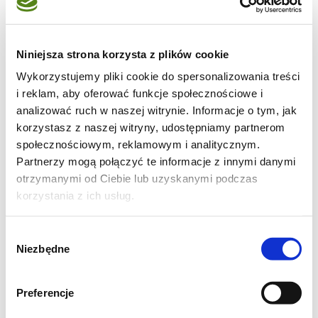
Niniejsza strona korzysta z plików cookie
Wykorzystujemy pliki cookie do spersonalizowania treści
i reklam, aby oferować funkcje społecznościowe i
analizować ruch w naszej witrynie. Informacje o tym, jak
korzystasz z naszej witryny, udostępniamy partnerom
społecznościowym, reklamowym i analitycznym.
Składniki na sernik na zimno
Partnerzy mogą połączyć te informacje z innymi danymi
na biszkoptach z galaretką i
otrzymanymi od Ciebie lub uzyskanymi podczas
truskawkami bez pieczenia:
korzystania z ich usług.
Wybór
szklana forma 23 × 35 cm:
Niezbędne
zgody
12 podłużnych biszkoptów
2 czerwone galaretki ( truskawkowe,
Preferencje
wiśniowe lub malinowe )