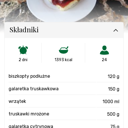
Składniki
2 dni
1393 kcal
24
biszkopty podłużne
120 g
galaretka truskawkowa
150 g
wrzątek
1000 ml
truskawki mrożone
500 g
galaretka cytrynowa
75 g