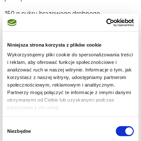
150 g cukru brązowego drobnego
polewa:
100g masła
Niniejsza strona korzysta z plików cookie
Wykorzystujemy pliki cookie do spersonalizowania treści
3 łyżki gorącej wody
i reklam, aby oferować funkcje społecznościowe i
analizować ruch w naszej witrynie. Informacje o tym, jak
3 łyżki cukru pudru
korzystasz z naszej witryny, udostępniamy partnerom
społecznościowym, reklamowym i analitycznym.
3 łyżki kakao
Partnerzy mogą połączyć te informacje z innymi danymi
otrzymanymi od Ciebie lub uzyskanymi podczas
korzystania z ich usług.
1. Herbatniki przekładamy do torebki foliowej,
Wybór
Niezbędne
zgody
zwijamy w ściereczkę kuchenną i