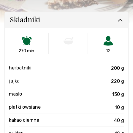
Składniki
270 min.
-
12
herbatniki
200 g
jajka
220 g
masło
150 g
płatki owsiane
10 g
kakao ciemne
40 g