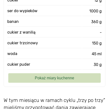
cukier
12 g
ser do wypieków
1000 g
banan
360 g
cukier z wanilią
-
cukier trzcinowy
150 g
woda
45 ml
cukier puder
30 g
W tym miesiącu w ramach cyklu „trzy po trzy”
mieliśmy przygotować dania zawierające