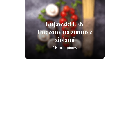
Kujawski LEN
tłoczony na zimno z
ziołami
15 przepisów