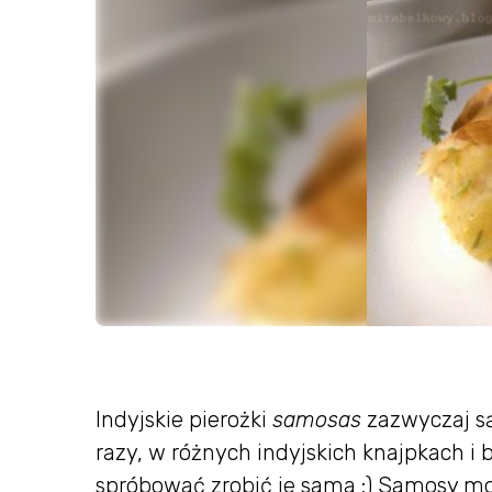
Indyjskie pierożki
samosas
zazwyczaj są
razy, w różnych indyjskich knajpkach 
spróbować zrobić je sama :) Samosy mog