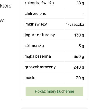
kolendra świeża
18 g
 które
chili zielone
-
we
imbir świeży
1 łyżeczka
jogurt naturalny
130 g
sól morska
3 g
mąka pszenna
360 g
groszek mrożony
240 g
masło
30 g