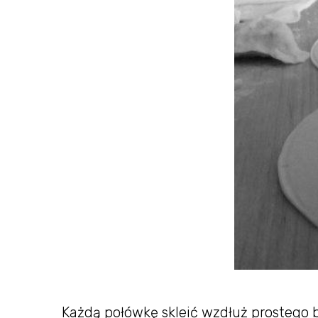
Każdą połówkę skleić wzdłuż prostego b