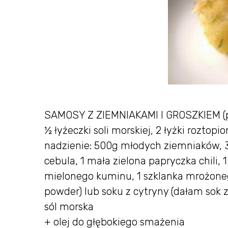
SAMOSY Z ZIEMNIAKAMI I GROSZKIEM (prze
½ łyżeczki soli morskiej, 2 łyżki roztop
nadzienie: 500g młodych ziemniaków, 3 ł
cebula, 1 mała zielona papryczka chili, 
mielonego kuminu, 1 szklanka mrożone
powder) lub soku z cytryny (dałam sok 
sól morska
+ olej do głębokiego smażenia