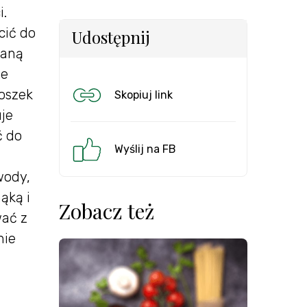
i.
cić do
Udostępnij
kaną
ze
roszek
Skopiuj link
uje
ć do
Wyślij na FB
wody,
ąką i
Zobacz też
wać z
nie