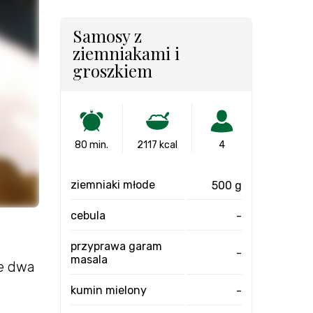
Samosy z
ziemniakami i
groszkiem
80 min.
2117 kcal
4
ziemniaki młode
500 g
cebula
-
przyprawa garam
-
masala
je dwa
kumin mielony
-