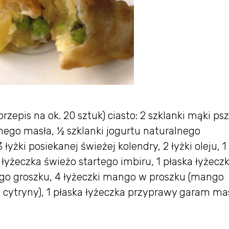
pis na ok. 20 sztuk) ciasto: 2 szklanki mąki psz
ionego masła, ½ szklanki jogurtu naturalnego
yżki posiekanej świeżej kolendry, 2 łyżki oleju, 
1 łyżeczka świeżo startego imbiru, 1 płaska łyżecz
go groszku, 4 łyżeczki mango w proszku (mango
z cytryny), 1 płaska łyżeczka przyprawy garam ma