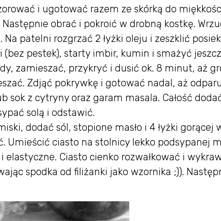
orować i ugotować razem ze skórką do miękkośc
 Następnie obrać i pokroić w drobną kostkę. Wrzu
Na patelni rozgrzać 2 łyżki oleju i zeszklić posie
 (bez pestek), starty imbir, kumin i smażyć jeszc
dy, zamieszać, przykryć i dusić ok. 8 minut, aż g
ieszać. Zdjąć pokrywkę i gotować nadal, aż odpar
b sok z cytryny oraz garam masala. Całość doda
ypać solą i odstawić.
ski, dodać sól, stopione masło i 4 łyżki gorącej 
ć. Umieścić ciasto na stolnicy lekko podsypanej m
 i elastyczne. Ciasto cienko rozwałkować i wykra
wając spodka od filiżanki jako wzornika ;)). Następ