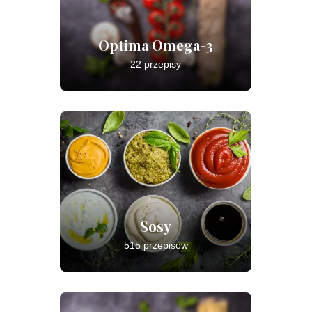
Optima Omega-3
22 przepisy
Sosy
515 przepisów