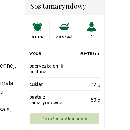
Sos tamaryndowy
5 min.
253 kcal
4
woda
90-110 ml
ennej,
papryczka chilli
-
mielona
1 mała
cukier
12 g
ka
pasta z
50 g
tamaryndowca
sala,