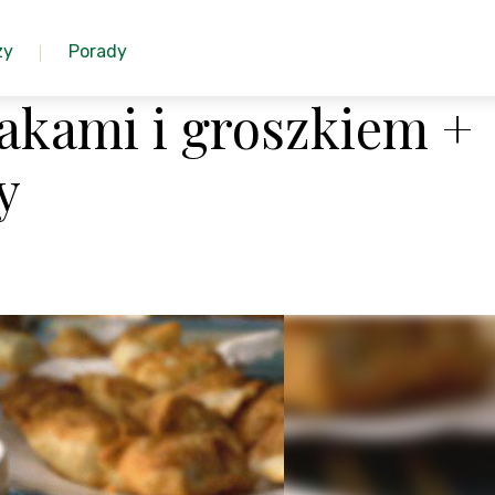
zy
Porady
akami i groszkiem +
y